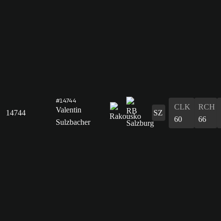
#14744
CLK
RCH
Valentin
14744
SZ
60
66
Sulzbacher