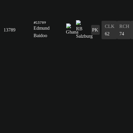
#13789
CLK
RCH
Edmund
13789
PK
62
74
Baidoo