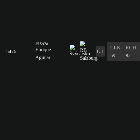
#15476
CLK
RCH
Enrique
15476
ÚT
59
82
Aguilar