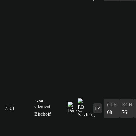
#7361
CLK
RCH
Clement
7361
LZ
68
76
Bischoff