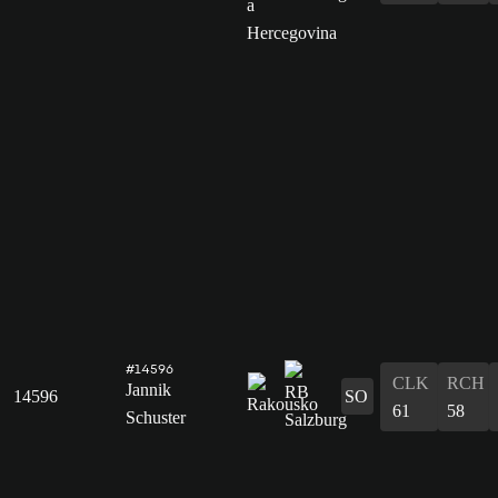
#14596
CLK
RCH
Jannik
14596
SO
61
58
Schuster