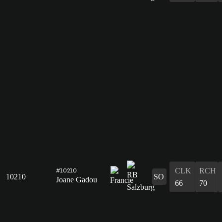
CLK
RCH
#10210
10210
SO
Joane Gadou
66
70