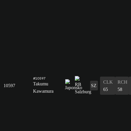
#10597
CLK
RCH
Takumu
10597
SZ
65
58
Kawamura