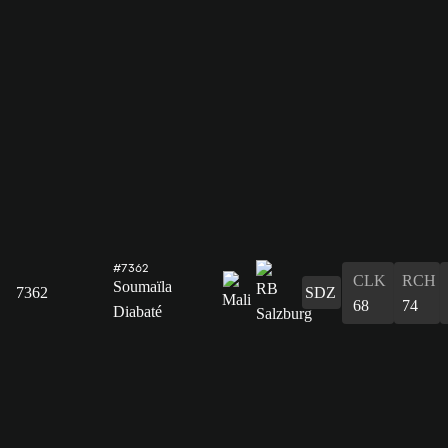
#7362
CLK
RCH
Soumaïla
7362
SDZ
68
74
Diabaté