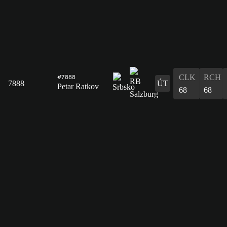
CLK
RCH
#7888
7888
ÚT
Petar Ratkov
68
68