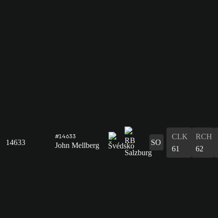
CLK
RCH
#14633
14633
SO
John Mellberg
61
62