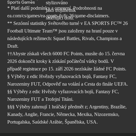
Sports Games
* Platí další podmínky a omezení. Podrobnosti
na
ea.com/cs/games/ea-sports-fc/fc-26/
game-disclaimers.
** Sezónní statistiky Světového turné v EA SPORTS FC™ 26
Football Ultimate Team™ jsou založeny na hraní pouze v
následujících režimech: Squad Battles, Rivals, Champions a
Draft.
††Abyste získali všech 6000 FC Points, musíte do 15. června
2026 dokončit kroky k získání počáteční várky bodů. V
případě registrace po 15. září 2026 nezískáte žádné FC Points.
§ Výběry z edic Hvězdy vyřazovacích bojů, Fantasy FC,
Narozeniny FUT, Odpověď na volání a Cesta do finále UEFA.
§§ Výběry z edic Hvězdy vyřazovacích bojů, Fantasy FC,
Narozeniny FUT a Trofejní Titáni.
§§§ Výběry zahrnují 1 hráčský předmět z; Argentiny, Brazílie,
Kanady, Anglie, Francie, Německa, Mexika, Nizozemsko,
Portugalska, Saúdské Arábie, Španělska, USA.