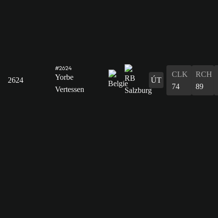
#2624
CLK
RCH
Yorbe
2624
ÚT
74
89
Vertessen