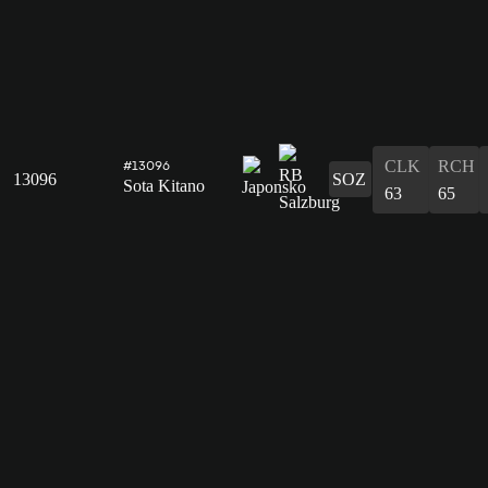
CLK
RCH
#13096
13096
SOZ
Sota Kitano
63
65