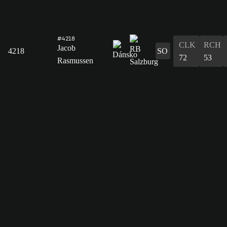
#4218
CLK
RCH
Jacob
4218
SO
72
53
Rasmussen