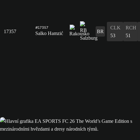
CLK
RCH
#17357
17357
BR
Salko Hamzić
53
51