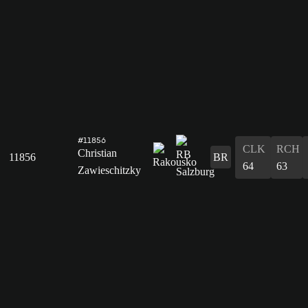
#11856
CLK
RCH
Christian
11856
BR
64
63
Zawieschitzky