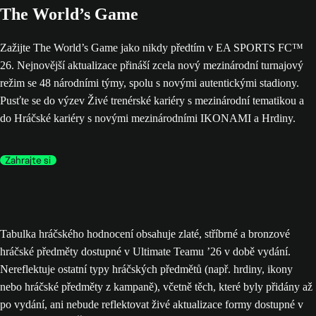
The World’s Game
Zažijte The World’s Game jako nikdy předtím v EA SPORTS FC™
26. Nejnovější aktualizace přináší zcela nový mezinárodní turnajový
režim se 48 národními týmy, spolu s novými autentickými stadiony.
Pusťte se do výzev Živé trenérské kariéry s mezinárodní tematikou a
do Hráčské kariéry s novými mezinárodními IKONAMI a Hrdiny.
Zahrajte si
Tabulka hráčského hodnocení obsahuje zlaté, stříbrné a bronzové
hráčské předměty dostupné v Ultimate Teamu ’26 v době vydání.
Nereflektuje ostatní typy hráčských předmětů (např. hrdiny, ikony
nebo hráčské předměty z kampaně), včetně těch, které byly přidány až
po vydání, ani nebude reflektovat živé aktualizace formy dostupné v