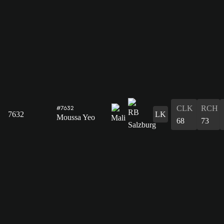
CLK
RCH
#7632
7632
LK
Moussa Yeo
68
73