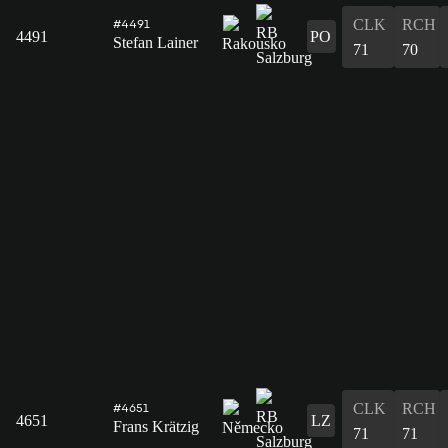
CLK
RCH
#4491
4491
PO
Stefan Lainer
71
70
CLK
RCH
#4651
4651
LZ
Frans Krätzig
71
71