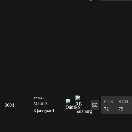
#3604
CLK
RCH
Maurits
3604
SZ
72
75
Kjaergaard