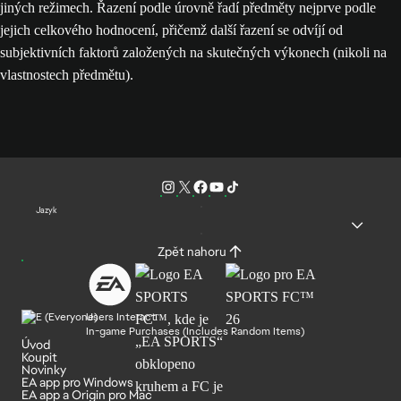
jiných režimech. Řazení podle úrovně řadí předměty nejprve podle
jejich celkového hodnocení, přičemž další řazení se odvíjí od
subjektivních faktorů založených na skutečných výkonech (nikoli na
vlastnostech předmětu).
Jazyk
Zpět nahoru
Users Interact
In-game Purchases (Includes Random Items)
Úvod
Koupit
Novinky
EA app pro Windows
EA app a Origin pro Mac