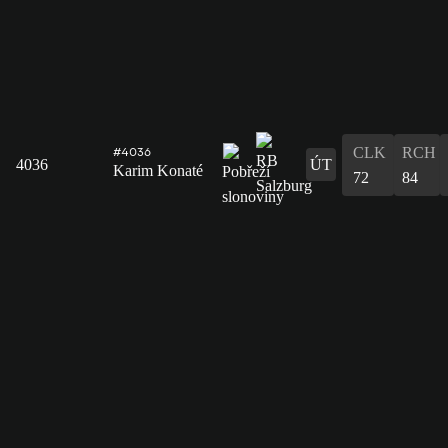
CLK
RCH
#4036
4036
ÚT
Karim Konaté
72
84