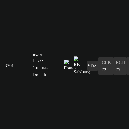
#3791
Lucas
CLK
RCH
3791
SDZ
Gourna-
72
75
Douath