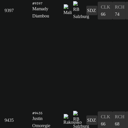
#9397
CLK
RCH
Mamady
9397
SDZ
66
74
Diambou
#9435
CLK
RCH
Justin
9435
SDZ
66
68
Omoregie