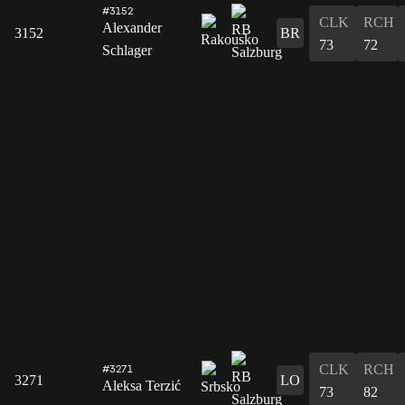
#3152
CLK
RCH
Alexander
3152
BR
73
72
Schlager
CLK
RCH
#3271
3271
LO
Aleksa Terzić
73
82