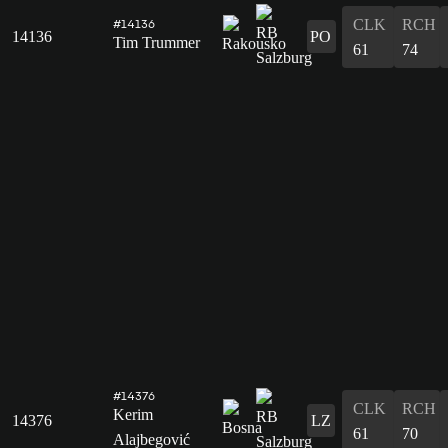
CLK
RCH
#14136
14136
PO
Tim Trummer
61
74
#14376
CLK
RCH
Kerim
14376
LZ
61
70
Alajbegović