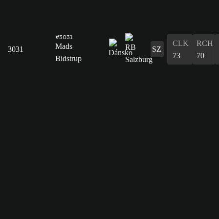
#3031
CLK
RCH
Mads
3031
SZ
73
70
Bidstrup