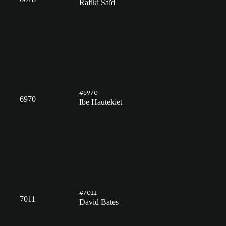
Rafiki Saïd
#6970
6970
Ibe Hautekiet
#7011
7011
David Bates