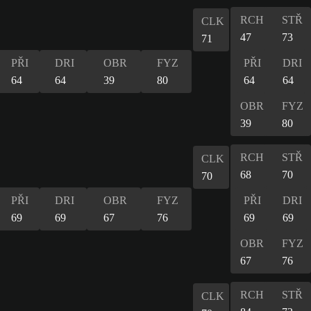
RCH
STŘ
CLK
47
73
71
PŘI
DRI
OBR
FYZ
PŘI
DRI
64
64
39
80
64
64
OBR
FYZ
39
80
RCH
STŘ
CLK
68
70
70
PŘI
DRI
OBR
FYZ
PŘI
DRI
69
69
67
76
69
69
OBR
FYZ
67
76
RCH
STŘ
CLK