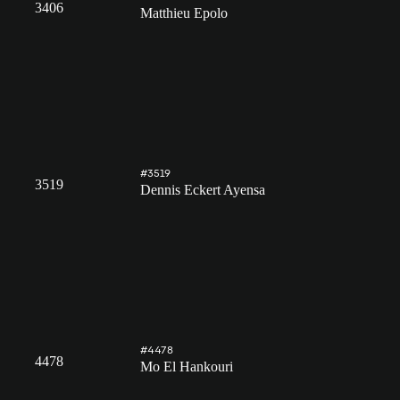
3406
Matthieu Epolo
#3519
3519
Dennis Eckert Ayensa
#4478
4478
Mo El Hankouri