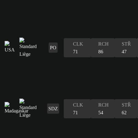
CLK
RCH
STŘ
PO
71
86
47
CLK
RCH
STŘ
SDZ
71
54
62