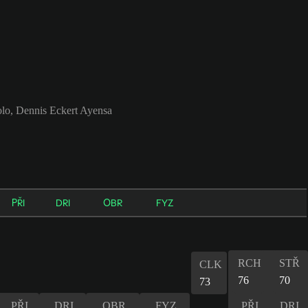
lo, Dennis Eckert Ayensa
PŘI
DRI
OBR
FYZ
RCH
STŘ
CLK
76
70
73
PŘI
DRI
OBR
FYZ
PŘI
DRI