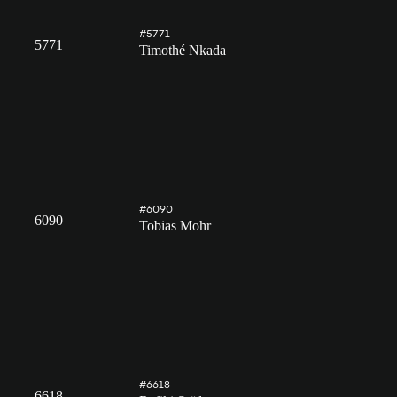
#5771
5771
Timothé Nkada
#6090
6090
Tobias Mohr
#6618
6618