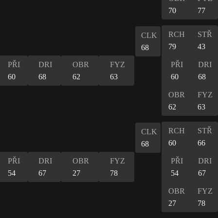
70
77
RCH
STŘ
CLK
79
43
68
PŘI
DRI
OBR
FYZ
PŘI
DRI
60
68
62
63
60
68
OBR
FYZ
62
63
RCH
STŘ
CLK
60
66
68
PŘI
DRI
OBR
FYZ
PŘI
DRI
54
67
27
78
54
67
OBR
FYZ
27
78