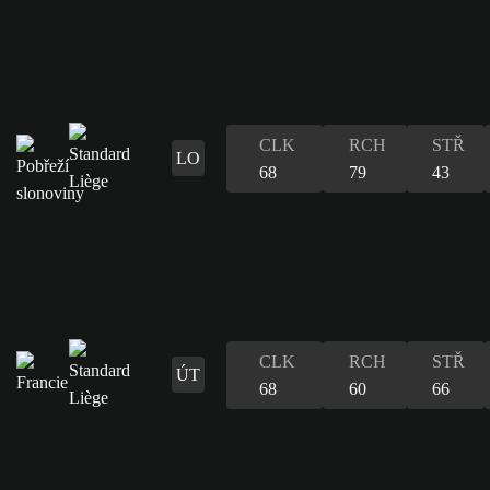
CLK
RCH
STŘ
LO
68
79
43
CLK
RCH
STŘ
ÚT
68
60
66