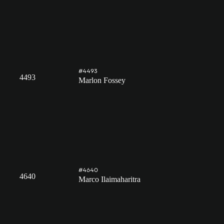
#4493
4493
Marlon Fossey
#4640
4640
Marco Ilaimaharitra