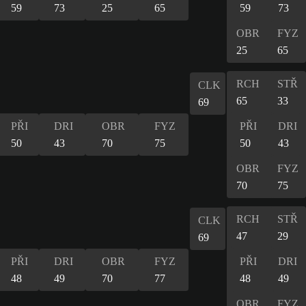
59
73
25
65
59
73
OBR
FYZ
25
65
RCH
STŘ
CLK
65
33
69
PŘI
DRI
OBR
FYZ
PŘI
DRI
50
43
70
75
50
43
OBR
FYZ
70
75
RCH
STŘ
CLK
47
29
69
PŘI
DRI
OBR
FYZ
PŘI
DRI
48
49
70
77
48
49
OBR
FYZ