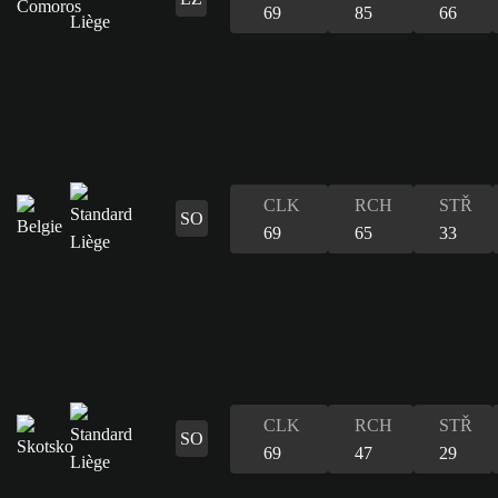
69
85
66
CLK
RCH
STŘ
SO
69
65
33
CLK
RCH
STŘ
SO
69
47
29