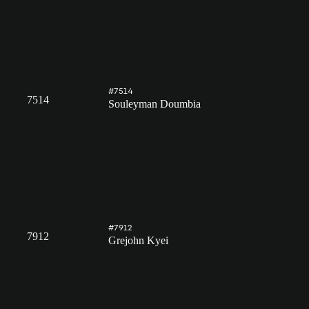
#7514
7514
Souleyman Doumbia
#7912
7912
Grejohn Kyei