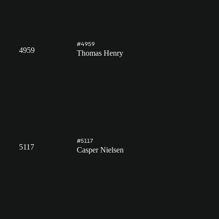
#4959
4959
Thomas Henry
#5117
5117
Casper Nielsen