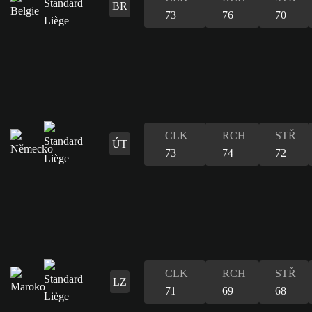
BR
73
76
70
CLK
RCH
STŘ
ÚT
73
74
72
CLK
RCH
STŘ
LZ
71
69
68