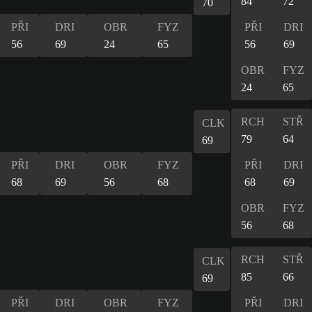
84
72
70
PŘI
DRI
OBR
FYZ
PŘI
DRI
56
69
24
65
56
69
OBR
FYZ
24
65
RCH
STŘ
CLK
79
64
69
PŘI
DRI
OBR
FYZ
PŘI
DRI
68
69
56
68
68
69
OBR
FYZ
56
68
RCH
STŘ
CLK
85
66
69
PŘI
DRI
OBR
FYZ
PŘI
DRI