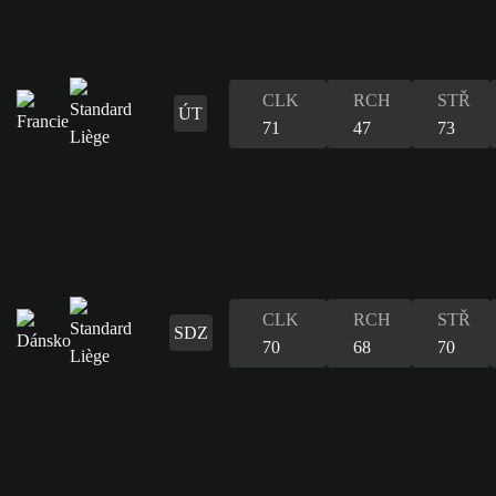
CLK
RCH
STŘ
ÚT
71
47
73
CLK
RCH
STŘ
SDZ
70
68
70