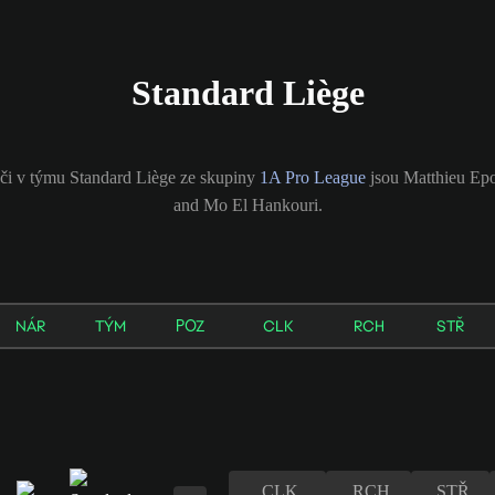
Standard Liège
či v týmu Standard Liège ze skupiny
1A Pro League
jsou Matthieu Epo
and Mo El Hankouri.
NÁR
TÝM
POZ
CLK
RCH
STŘ
CLK
RCH
STŘ