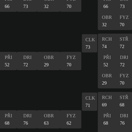
66
73
32
70
66
73
OBR
FYZ
32
70
RCH
STŘ
CLK
74
72
73
PŘI
DRI
OBR
FYZ
PŘI
DRI
52
72
29
70
52
72
OBR
FYZ
29
70
RCH
STŘ
CLK
69
68
71
PŘI
DRI
OBR
FYZ
PŘI
DRI
68
76
63
62
68
76