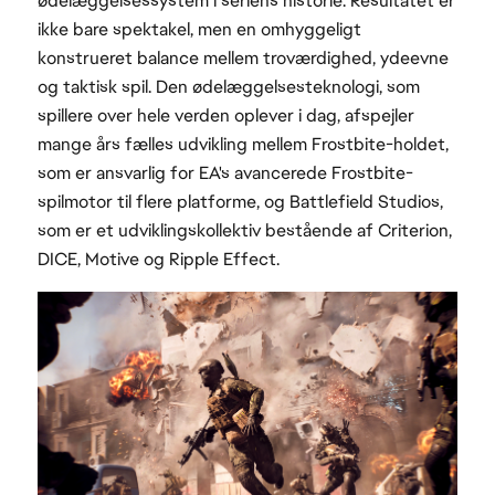
ødelæggelsessystem i seriens historie. Resultatet er
ikke bare spektakel, men en omhyggeligt
konstrueret balance mellem troværdighed, ydeevne
og taktisk spil. Den ødelæggelsesteknologi, som
spillere over hele verden oplever i dag, afspejler
mange års fælles udvikling mellem Frostbite-holdet,
som er ansvarlig for EA's avancerede Frostbite-
spilmotor til flere platforme, og Battlefield Studios,
som er et udviklingskollektiv bestående af Criterion,
DICE, Motive og Ripple Effect.