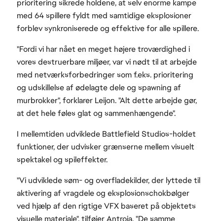
prioritering sikrede holdene, at selv enorme kampe
med 64 spillere fyldt med samtidige eksplosioner
forblev synkroniserede og effektive for alle spillere.
"Fordi vi har nået en meget højere troværdighed i
vores destruerbare miljøer, var vi nødt til at arbejde
med netværksforbedringer som f.eks. prioritering
og udskillelse af ødelagte dele og spawning af
murbrokker", forklarer Leijon. "Alt dette arbejde gør,
at det hele føles glat og sammenhængende".
I mellemtiden udviklede Battlefield Studios-holdet
funktioner, der udvisker grænserne mellem visuelt
spektakel og spileffekter.
"Vi udviklede søm- og overfladekilder, der lyttede til
aktivering af vragdele og eksplosionschokbølger
ved hjælp af den rigtige VFX baseret på objektets
visuelle materiale", tilføjer Antroia. "De samme