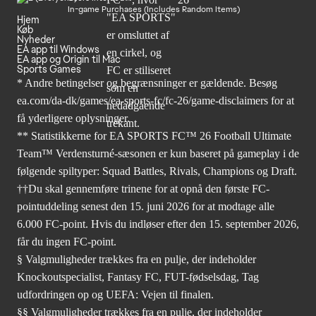
In-game Purchases (Includes Random Items)
Hjem
Køb
Nyheder
EA app til Windows
EA app og Origin til Mac
Sports Games
* Andre betingelser og begrænsninger er gældende. Besøg
ea.com/da-dk/games/ea-sports-fc/fc-26/game-disclaimers
for at
få yderligere oplysninger.
** Statistikkerne for EA SPORTS FC™ 26 Football Ultimate
Team™ Verdensturné-sæsonen er kun baseret på gameplay i de
følgende spiltyper: Squad Battles, Rivals, Champions og Draft.
††Du skal gennemføre trinene for at opnå den første FC-
pointuddeling senest den 15. juni 2026 for at modtage alle
6.000 FC-point. Hvis du indløser efter den 15. september 2026,
får du ingen FC-point.
§ Valgmuligheder trækkes fra en pulje, der indeholder
Knockoutspecialist, Fantasy FC, FUT-fødselsdag, Tag
udfordringen op og UEFA: Vejen til finalen.
§§ Valgmuligheder trækkes fra en pulje, der indeholder