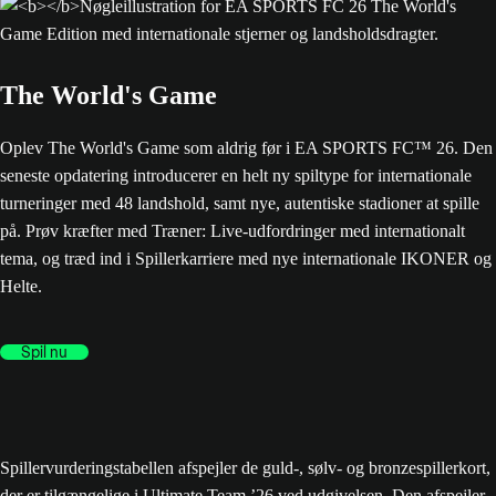
The World's Game
Oplev The World's Game som aldrig før i EA SPORTS FC™ 26. Den
seneste opdatering introducerer en helt ny spiltype for internationale
turneringer med 48 landshold, samt nye, autentiske stadioner at spille
på. Prøv kræfter med Træner: Live-udfordringer med internationalt
tema, og træd ind i Spillerkarriere med nye internationale IKONER og
Helte.
Spil nu
Spillervurderingstabellen afspejler de guld-, sølv- og bronzespillerkort,
der er tilgængelige i Ultimate Team ’26 ved udgivelsen. Den afspejler