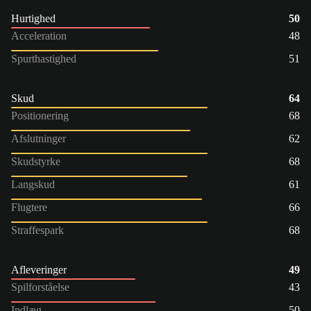
Hurtighed
50
Acceleration
48
Spurthastighed
51
Skud
64
Positionering
68
Afslutninger
62
Skudstyrke
68
Langskud
61
Flugtere
66
Straffespark
68
Afleveringer
49
Spilforståelse
43
Indlæg
50