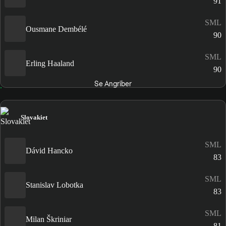
91
SML
Ousmane Dembélé
90
SML
Erling Haaland
90
Se Angriber
Slovakiet
SML
Dávid Hancko
83
SML
Stanislav Lobotka
83
SML
Milan Škriniar
81