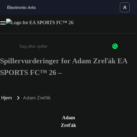
Spillervurderinger for Adam Zreľák EA
Enter a minimum of 3 characters or numbers
SPORTS FC™ 26 –
Hjem
Adam Zreľák
Adam
Zreľák