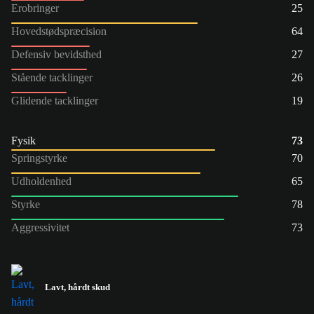
Erobringer
25
Hovedstødspræcision
64
Defensiv bevidsthed
27
Stående tacklinger
26
Glidende tacklinger
19
Fysik
73
Springstyrke
70
Udholdenhed
65
Styrke
78
Aggressivitet
73
Lavt, hårdt skud