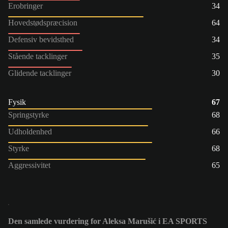
Erobringer
34
Hovedstødspræcision
64
Defensiv bevidsthed
34
Stående tacklinger
35
Glidende tacklinger
30
Fysik
67
Springstyrke
68
Udholdenhed
66
Styrke
68
Aggressivitet
65
Den samlede vurdering for Aleksa Marušić i EA SPORTS