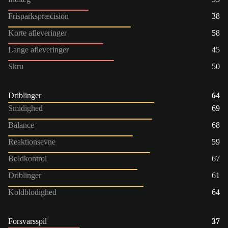
Frisparkspræcision
38
Korte afleveringer
58
Lange afleveringer
45
Skru
50
Driblinger
64
Smidighed
69
Balance
68
Reaktionsevne
59
Boldkontrol
67
Driblinger
61
Koldblodighed
64
Forsvarsspil
37