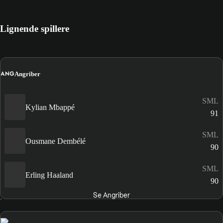
Lignende spillere
ANG
Angriber
SML
Kylian Mbappé
91
SML
Ousmane Dembélé
90
SML
Erling Haaland
90
Se Angriber