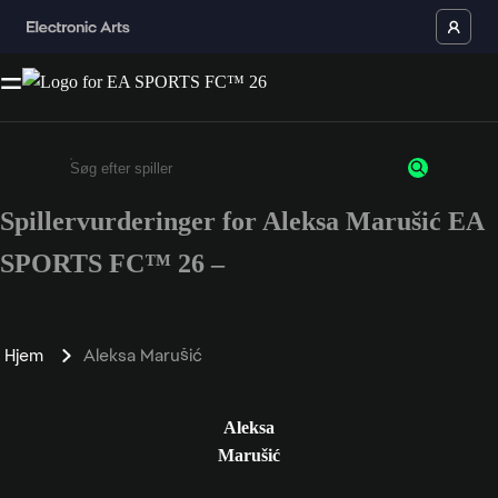
Spillervurderinger for Aleksa Marušić EA
Enter a minimum of 3 characters or numbers
SPORTS FC™ 26 –
Hjem
Aleksa Marušić
Aleksa
Marušić