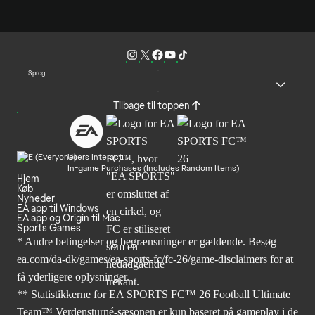
Sprog
Tilbage til toppen
Users Interact
In-game Purchases (Includes Random Items)
Hjem
Køb
Nyheder
EA app til Windows
EA app og Origin til Mac
Sports Games
* Andre betingelser og begrænsninger er gældende. Besøg
ea.com/da-dk/games/ea-sports-fc/fc-26/game-disclaimers
for at
få yderligere oplysninger.
** Statistikkerne for EA SPORTS FC™ 26 Football Ultimate
Team™ Verdensturné-sæsonen er kun baseret på gameplay i de