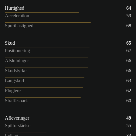
Hurtighed
64
Acceleration
59
Spurthastighed
68
Skud
65
Positionering
67
Afslutninger
66
Skudstyrke
66
Langskud
63
Flugtere
62
Straffespark
60
Afleveringer
49
Spilforståelse
55
Indlæg
33