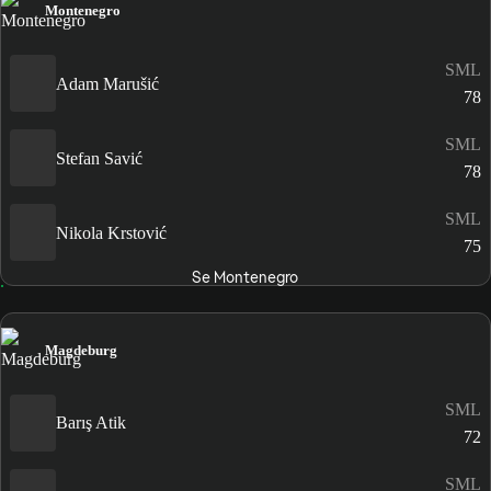
Montenegro
SML
Adam Marušić
78
SML
Stefan Savić
78
SML
Nikola Krstović
75
Se Montenegro
Magdeburg
SML
Barış Atik
72
SML