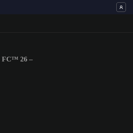
S FC™ 26 –