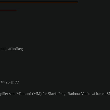
kning af indlæg
C™ 26 er 77
er spiller som Målmand (MM) for Slavia Prag. Barbora Votíková har en 