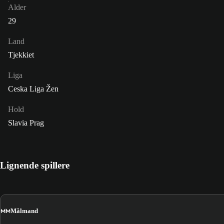
Alder
29
Land
Tjekkiet
Liga
Ceska Liga Žen
Hold
Slavia Prag
Lignende spillere
MM
Målmand