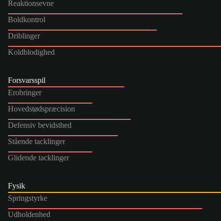
Reaktionsevne
Boldkontrol
Driblinger
Koldblodighed
Forsvarsspil
Erobringer
Hovedstødspræcision
Defensiv bevidsthed
Stående tacklinger
Glidende tacklinger
Fysik
Springstyrke
Udholdenhed