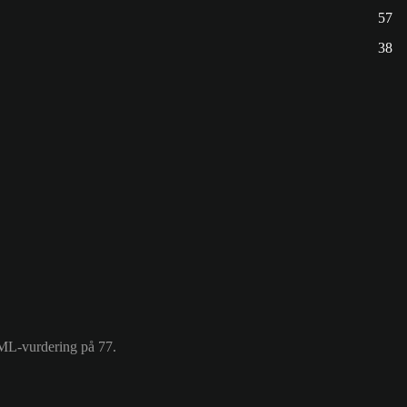
57
38
SML-vurdering på 77.