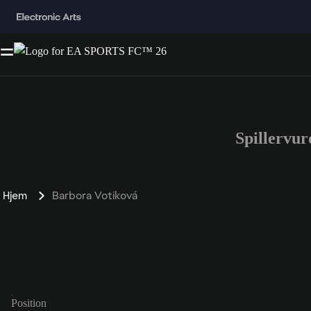
Spillervu
Hjem
Barbora Votíková
Position