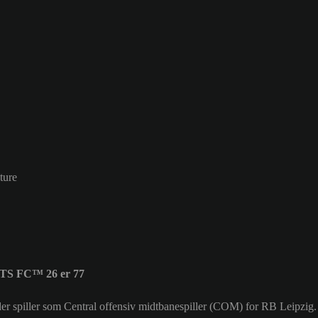
ture
RTS FC™ 26 er 77
, der spiller som Central offensiv midtbanespiller (COM) for RB Leipz