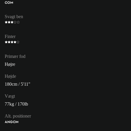
COM
Svagt ben
Finter
Primær fod
Højre
Højde
180cm / 5'11"
Vægt
77kg / 170lb
Alt. positioner
ANG
CM