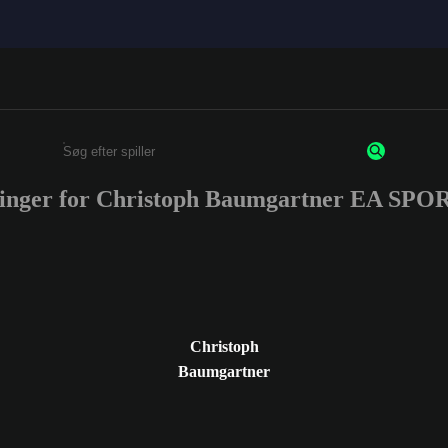
ringer for Christoph Baumgartner EA SP
Enter a minimum of 3 characters or numbers
Christoph
Baumgartner