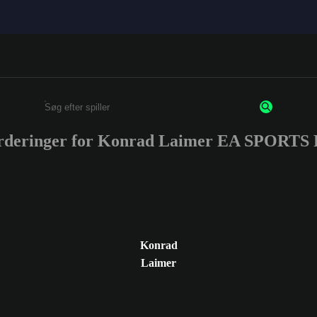
urderinger for Konrad Laimer EA SPORTS
Enter a minimum of 3 characters or numbers
Konrad
Laimer