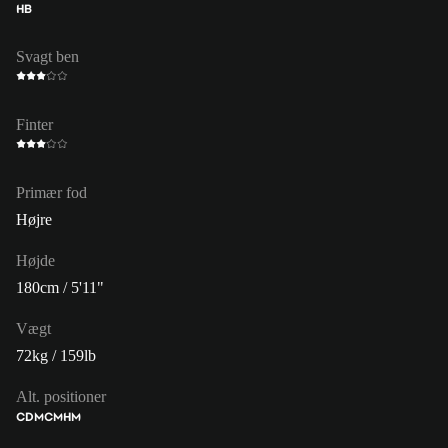
HB
Svagt ben
Finter
Primær fod
Højre
Højde
180cm / 5'11"
Vægt
72kg / 159lb
Alt. positioner
CDM
CM
HM