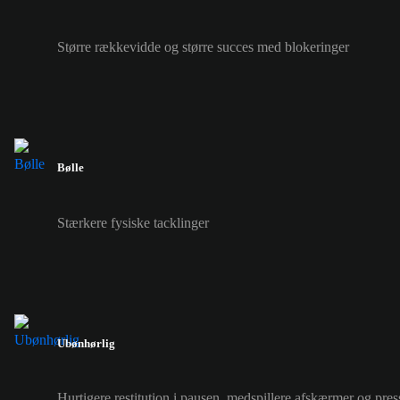
Større rækkevidde og større succes med blokeringer
Bølle
Stærkere fysiske tacklinger
Ubønhørlig
Hurtigere restitution i pausen, medspillere afskærmer og pre