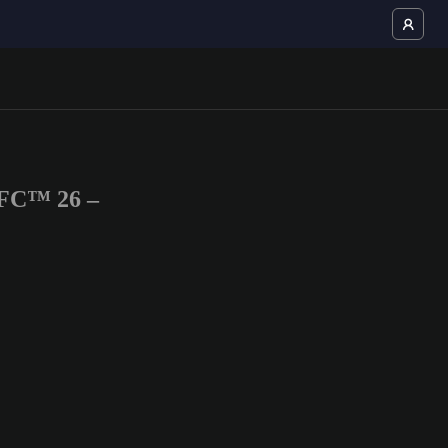
 FC™ 26 –