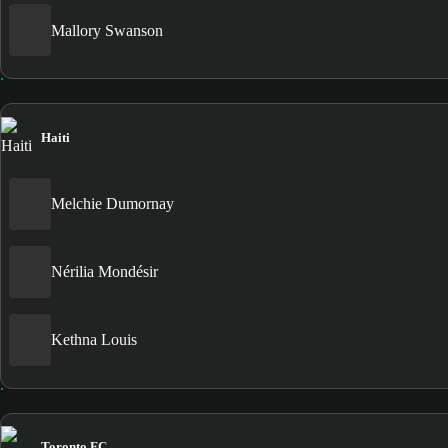
Mallory Swanson
Haiti
Melchie Dumornay
Nérilia Mondésir
Kethna Louis
Toronto FC