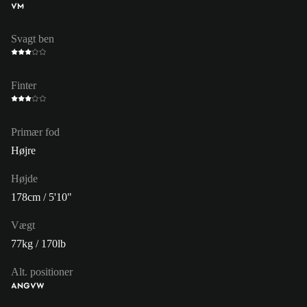
VM
Svagt ben
Finter
Primær fod
Højre
Højde
178cm / 5'10"
Vægt
77kg / 170lb
Alt. positioner
ANG
VW