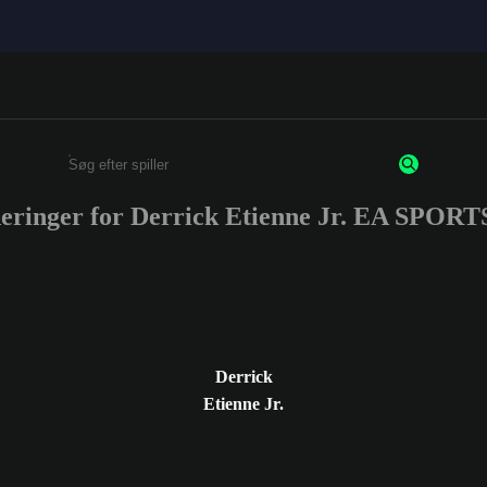
deringer for Derrick Etienne Jr. EA SPOR
Enter a minimum of 3 characters or numbers
Derrick
Etienne Jr.