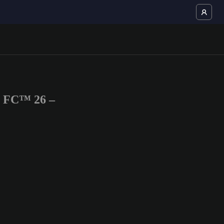
S FC™ 26 –