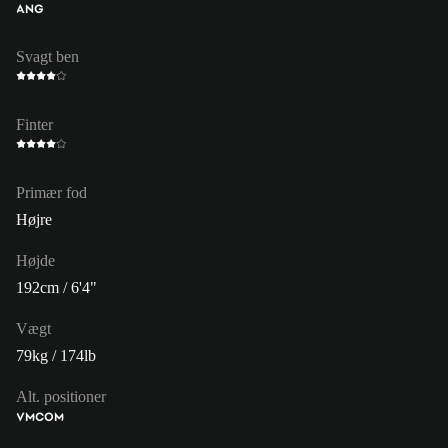
ANG
Svagt ben
Finter
Primær fod
Højre
Højde
192cm / 6'4"
Vægt
79kg / 174lb
Alt. positioner
VM
COM