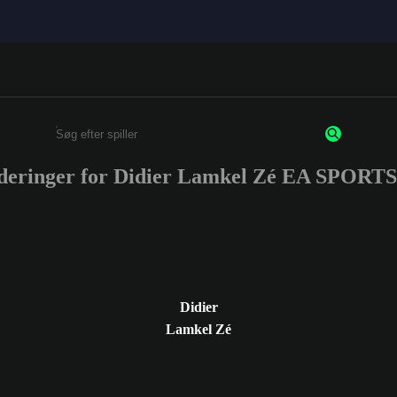
rderinger for Didier Lamkel Zé EA SPORT
Enter a minimum of 3 characters or numbers
Didier
Lamkel Zé