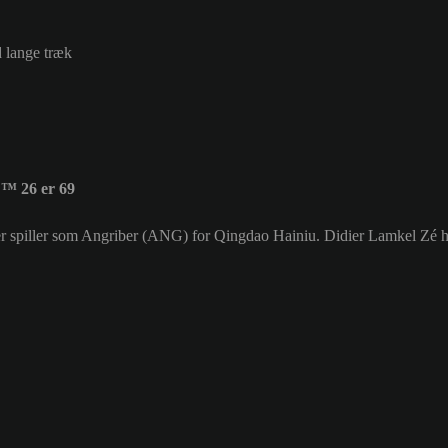
d lange træk
™ 26 er 69
der spiller som Angriber (ANG) for Qingdao Hainiu. Didier Lamkel Zé 