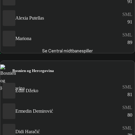
91
SML
Alexia Putellas
91
SML
Mariona
89
Se Central midtbanespiller
Bosnien og Hercegovina
SML
Edin Džeko
81
SML
Ermedin Demirović
80
SML
Didi Haračić