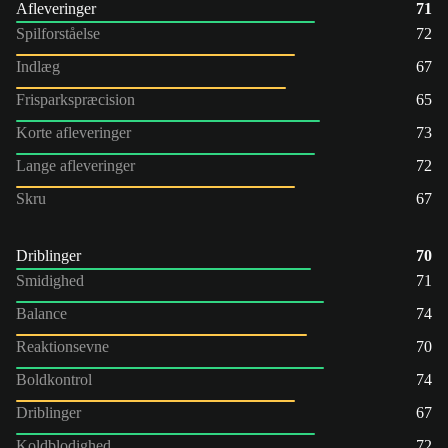
Afleveringer
71
Spilforståelse
72
Indlæg
67
Frisparkspræcision
65
Korte afleveringer
73
Lange afleveringer
72
Skru
67
Driblinger
70
Smidighed
71
Balance
74
Reaktionsevne
70
Boldkontrol
74
Driblinger
67
Koldblodighed
72