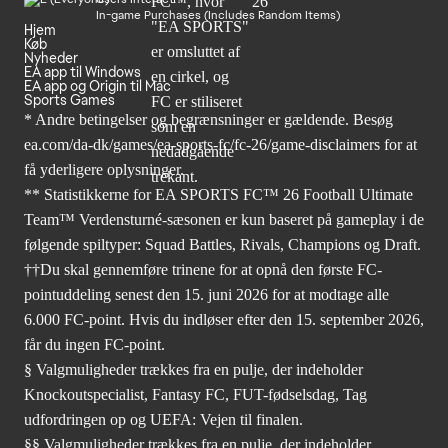
In-game Purchases (Includes Random Items)
Hjem
Køb
Nyheder
EA app til Windows
EA app og Origin til Mac
Sports Games
* Andre betingelser og begrænsninger er gældende. Besøg
ea.com/da-dk/games/ea-sports-fc/fc-26/game-disclaimers
for at
få yderligere oplysninger.
** Statistikkerne for EA SPORTS FC™ 26 Football Ultimate
Team™ Verdensturné-sæsonen er kun baseret på gameplay i de
følgende spiltyper: Squad Battles, Rivals, Champions og Draft.
††Du skal gennemføre trinene for at opnå den første FC-
pointuddeling senest den 15. juni 2026 for at modtage alle
6.000 FC-point. Hvis du indløser efter den 15. september 2026,
får du ingen FC-point.
§ Valgmuligheder trækkes fra en pulje, der indeholder
Knockoutspecialist, Fantasy FC, FUT-fødselsdag, Tag
udfordringen op og UEFA: Vejen til finalen.
§§ Valgmuligheder trækkes fra en pulje, der indeholder