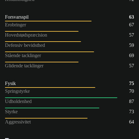
Forsvarsspil
63
Erobringer
67
Hovedstødspræcision
57
Defensiv bevidsthed
59
Stående tacklinger
69
Glidende tacklinger
57
Fysik
75
Springstyrke
70
Udholdenhed
87
Styrke
73
Aggressivitet
64