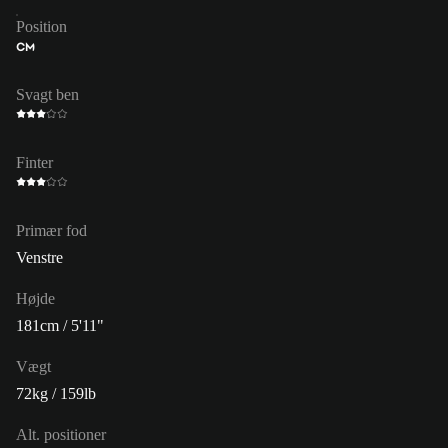
Position
CM
Svagt ben
Finter
Primær fod
Venstre
Højde
181cm / 5'11"
Vægt
72kg / 159lb
Alt. positioner