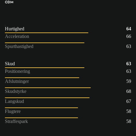
CDM
Hurtighed
64
Acceleration
66
Spurthastighed
63
Skud
63
Positionering
63
Afslutninger
59
Skudstyrke
68
Langskud
67
Flugtere
58
Straffespark
58