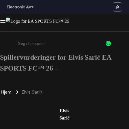
Spillervurderinger for Elvis Sarić EA
Enter a minimum of 3 characters or numbers
SPORTS FC™ 26 –
Hjem
Elvis Sarić
Elvis
Sarić