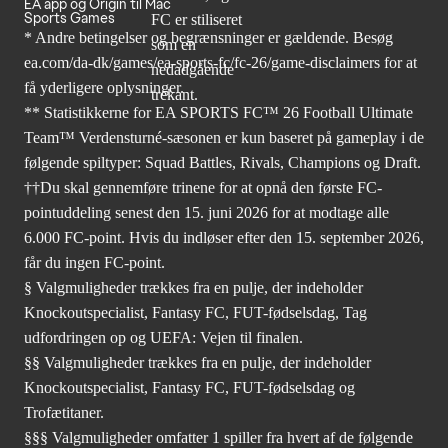
EA app og Origin til Mac
Sports Games
* Andre betingelser og begrænsninger er gældende. Besøg
ea.com/da-dk/games/ea-sports-fc/fc-26/game-disclaimers
for at
få yderligere oplysninger.
** Statistikkerne for EA SPORTS FC™ 26 Football Ultimate
Team™ Verdensturné-sæsonen er kun baseret på gameplay i de
følgende spiltyper: Squad Battles, Rivals, Champions og Draft.
††Du skal gennemføre trinene for at opnå den første FC-
pointuddeling senest den 15. juni 2026 for at modtage alle
6.000 FC-point. Hvis du indløser efter den 15. september 2026,
får du ingen FC-point.
§ Valgmuligheder trækkes fra en pulje, der indeholder
Knockoutspecialist, Fantasy FC, FUT-fødselsdag, Tag
udfordringen op og UEFA: Vejen til finalen.
§§ Valgmuligheder trækkes fra en pulje, der indeholder
Knockoutspecialist, Fantasy FC, FUT-fødselsdag og
Trofætitaner.
§§§ Valgmuligheder omfatter 1 spiller fra hvert af de følgende