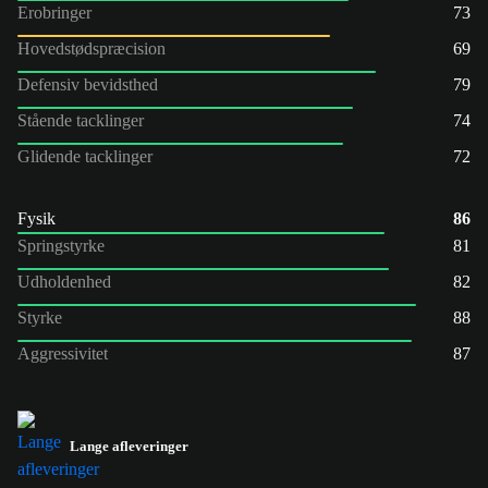
Erobringer
73
Hovedstødspræcision
69
Defensiv bevidsthed
79
Stående tacklinger
74
Glidende tacklinger
72
Fysik
86
Springstyrke
81
Udholdenhed
82
Styrke
88
Aggressivitet
87
Lange afleveringer