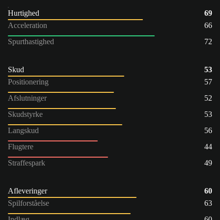
Hurtighed
69
Acceleration
66
Spurthastighed
72
Skud
53
Positionering
57
Afslutninger
52
Skudstyrke
53
Langskud
56
Flugtere
44
Straffespark
49
Afleveringer
60
Spilforståelse
63
Indlæg
60