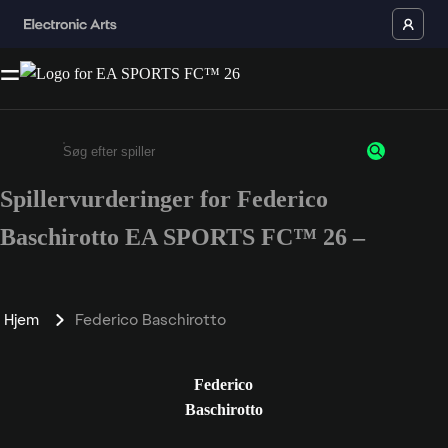
Spillervurderinger for Federico
Enter a minimum of 3 characters or numbers
Baschirotto EA SPORTS FC™ 26 –
Hjem
Federico Baschirotto
Federico
Baschirotto