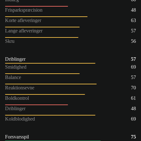
Frisparkspræcision
48
Korte afleveringer
63
Lange afleveringer
57
Skru
56
Driblinger
57
Smidighed
69
Balance
57
Reaktionsevne
70
Boldkontrol
61
Driblinger
48
Koldblodighed
69
Forsvarsspil
75