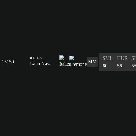
SML
HUR
S
#15159
15159
MM
Lapo Nava
60
58
5