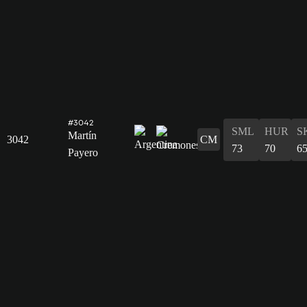
#3042
SML
HUR
S
Martín
3042
CM
73
70
6
Payero