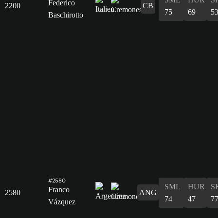
Federico
2200
CB
75
69
5
Baschirotto
#2580
SML
HUR
S
Franco
2580
ANG
74
47
7
Vázquez