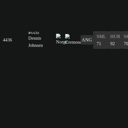
#4436
SML
HUR
S
Dennis
4436
ANG
71
92
7
Johnsen