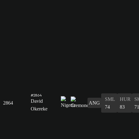
#2864
SML
HUR
S
David
2864
ANG
74
83
7
Okereke