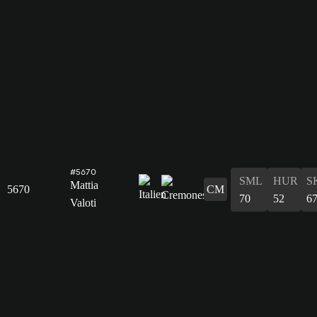
#5670
SML
HUR
S
Mattia
5670
CM
70
52
6
Valoti