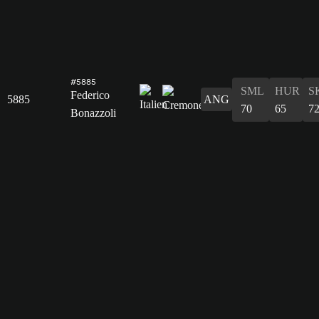
#5885
SML
HUR
S
Federico
5885
ANG
70
65
7
Bonazzoli