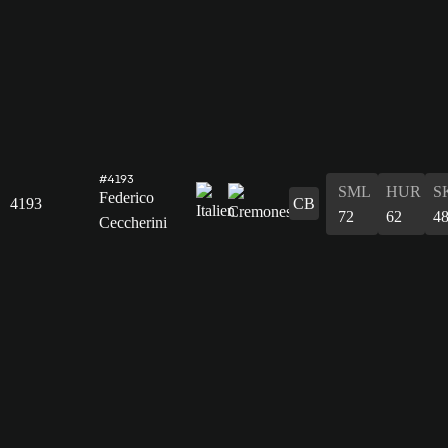
#4193
SML
HUR
S
Federico
4193
CB
72
62
4
Ceccherini