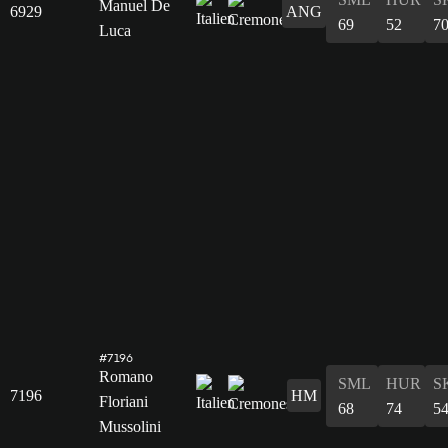
Manuel De
6929
ANG
69
52
7
Luca
#7196
Romano
SML
HUR
S
7196
HM
Floriani
68
74
5
Mussolini