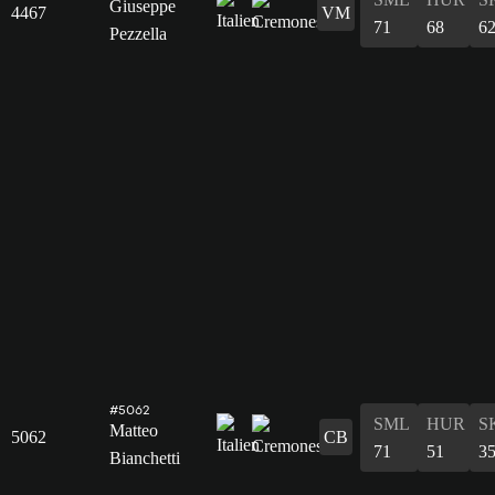
Giuseppe
4467
VM
71
68
6
Pezzella
#5062
SML
HUR
S
Matteo
5062
CB
71
51
3
Bianchetti