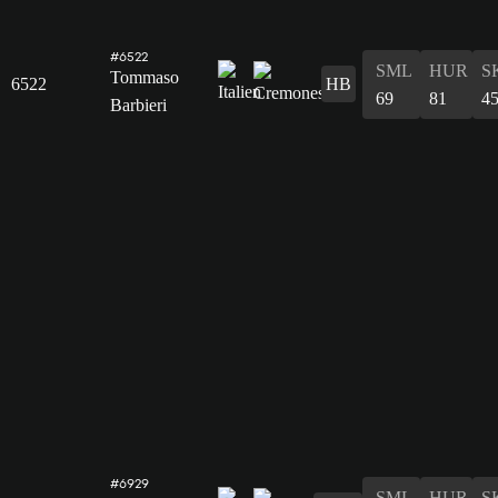
#6522
SML
HUR
S
Tommaso
6522
HB
69
81
4
Barbieri
#6929
SML
HUR
S