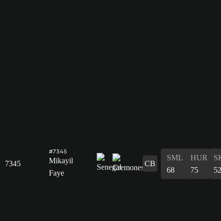
#7345
SML
HUR
S
Mikayil
7345
CB
68
75
5
Faye