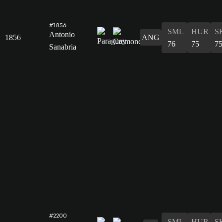
#1856
SML
HUR
S
Antonio
1856
ANG
76
75
7
Sanabria
#2200
SML
HUR
S