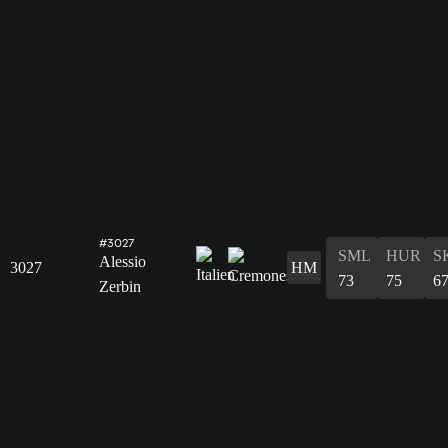
#3027
SML
HUR
S
Alessio
3027
HM
73
75
6
Zerbin