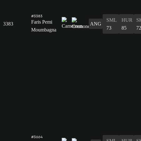
#3383
SML
HUR
S
Faris Pemi
3383
ANG
73
85
7
Moumbagna
#3664
SML
HUR
S