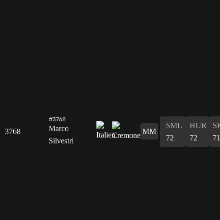
#3768
SML
HUR
S
Marco
3768
MM
72
72
7
Silvestri