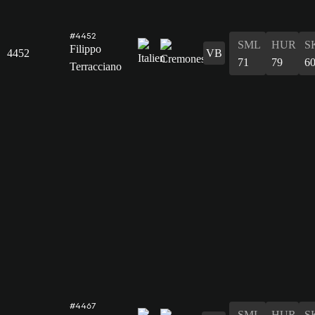
#4452
SML
HUR
S
Filippo
4452
VB
71
79
6
Terracciano
#4467
SML
HUR
S