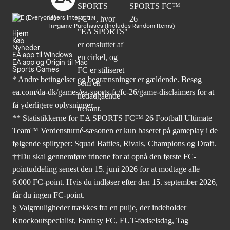
Users Interact
In-game Purchases (Includes Random Items)
Hjem
Køb
Nyheder
EA app til Windows
EA app og Origin til Mac
Sports Games
* Andre betingelser og begrænsninger er gældende. Besøg
ea.com/da-dk/games/ea-sports-fc/fc-26/game-disclaimers
for at
få yderligere oplysninger.
** Statistikkerne for EA SPORTS FC™ 26 Football Ultimate
Team™ Verdensturné-sæsonen er kun baseret på gameplay i de
følgende spiltyper: Squad Battles, Rivals, Champions og Draft.
††Du skal gennemføre trinene for at opnå den første FC-
pointuddeling senest den 15. juni 2026 for at modtage alle
6.000 FC-point. Hvis du indløser efter den 15. september 2026,
får du ingen FC-point.
§ Valgmuligheder trækkes fra en pulje, der indeholder
Knockoutspecialist, Fantasy FC, FUT-fødselsdag, Tag