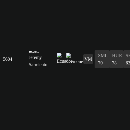
#5684
SML
HUR
S
Jeremy
5684
VM
70
78
6
Sarmiento