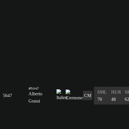
#5647
SML
HUR
S
Alberto
5647
CM
70
48
6
Grassi