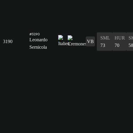
#3190
SML
HUR
S
Leonardo
3190
VB
73
70
5
Sernicola