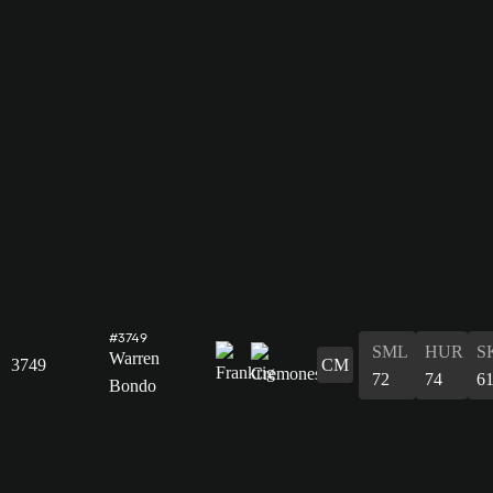
#3749
SML
HUR
S
Warren
3749
CM
72
74
6
Bondo