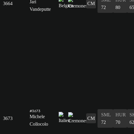
Jari
3664
CM
72
80
6
Vandeputte
#3673
SML
HUR
S
Michele
3673
CM
72
70
6
Collocolo