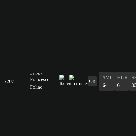
#12207
SML
HUR
S
Francesco
12207
CB
64
61
3
Folino