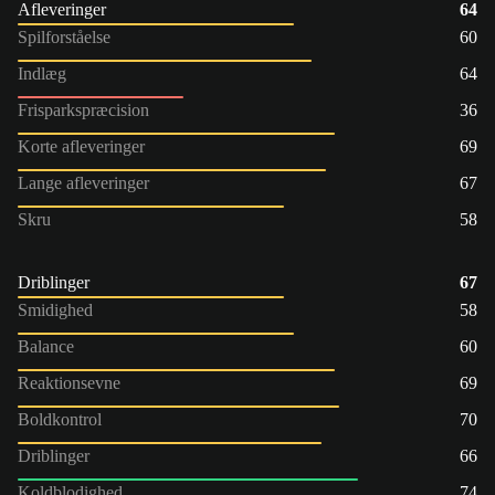
Afleveringer
64
Spilforståelse
60
Indlæg
64
Frisparkspræcision
36
Korte afleveringer
69
Lange afleveringer
67
Skru
58
Driblinger
67
Smidighed
58
Balance
60
Reaktionsevne
69
Boldkontrol
70
Driblinger
66
Koldblodighed
74