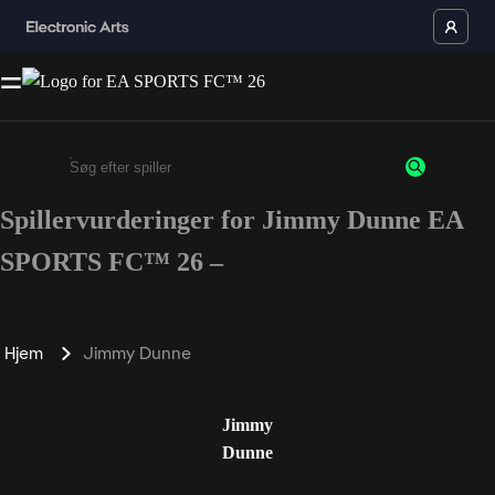
Spillervurderinger for Jimmy Dunne EA
Enter a minimum of 3 characters or numbers
SPORTS FC™ 26 –
Hjem
Jimmy Dunne
Jimmy
Dunne