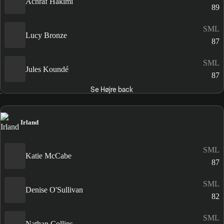
Achraf Hakimi
89
SML
Lucy Bronze
87
SML
Jules Koundé
87
Se Højre back
Irland
SML
Katie McCabe
87
SML
Denise O'Sullivan
82
SML
Nathan Collins