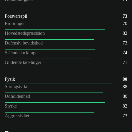
Forsvarsspil
73
Erobringer
70
Hovedstødspræcision
82
Defensiv bevidsthed
73
Stående tacklinger
74
Glidende tacklinger
71
Fysik
80
Springstyrke
88
Udholdenhed
80
Styrke
82
Aggressivitet
73