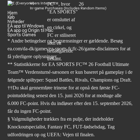
Users Interact
In-game Purchases (Includes Random Items)
Hjem
Køb
Nyheder
EA app til Windows
EA app og Origin til Mac
Sports Games
* Andre betingelser og begrænsninger er gældende. Besøg
ea.com/da-dk/games/ea-sports-fc/fc-26/game-disclaimers
for at
få yderligere oplysninger.
** Statistikkerne for EA SPORTS FC™ 26 Football Ultimate
Team™ Verdensturné-sæsonen er kun baseret på gameplay i de
følgende spiltyper: Squad Battles, Rivals, Champions og Draft.
††Du skal gennemføre trinene for at opnå den første FC-
pointuddeling senest den 15. juni 2026 for at modtage alle
6.000 FC-point. Hvis du indløser efter den 15. september 2026,
får du ingen FC-point.
§ Valgmuligheder trækkes fra en pulje, der indeholder
Knockoutspecialist, Fantasy FC, FUT-fødselsdag, Tag
udfordringen op og UEFA: Vejen til finalen.