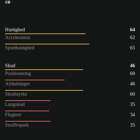
CB
Hurtighed
64
Acceleration
62
Spurthastighed
65
Skud
46
Positionering
60
Afslutninger
46
Skudstyrke
60
Langskud
35
Flugtere
34
Straffespark
35