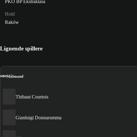
PKO BP Ekstraklasa
Hold
Raków
Lignende spillere
MM
Målmand
Thibaut Courtois
Gianluigi Donnarumma