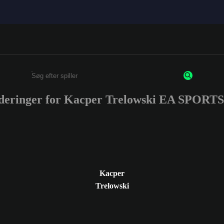
rderinger for Kacper Trelowski EA SPORT
Enter a minimum of 3 characters or numbers
Kacper
Trelowski