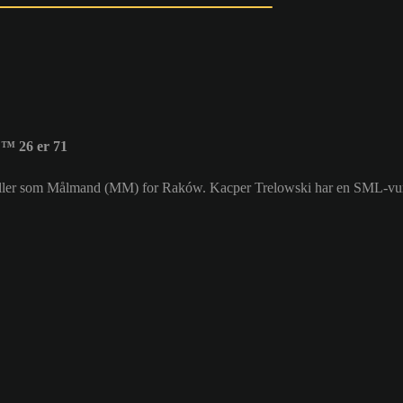
™ 26 er 71
 spiller som Målmand (MM) for Raków. Kacper Trelowski har en SML-vu