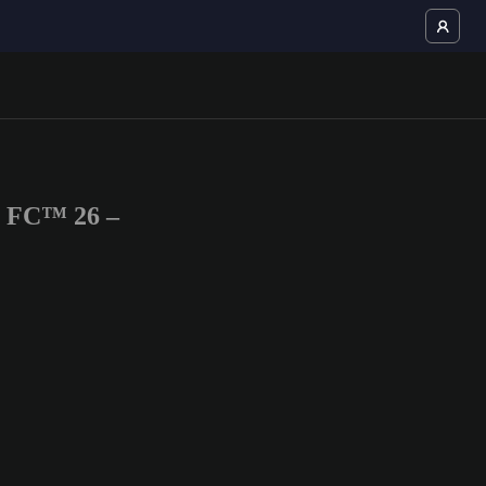
S FC™ 26 –