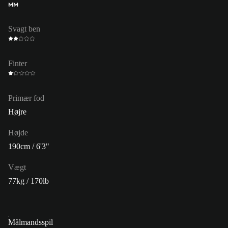
MM
Svagt ben
Finter
Primær fod
Højre
Højde
190cm / 6'3"
Vægt
77kg / 170lb
Målmandsspil