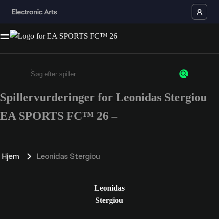
Spillervurderinger for Leonidas Stergiou
Enter a minimum of 3 characters or numbers
EA SPORTS FC™ 26 –
Hjem
Leonidas Stergiou
Leonidas
Stergiou