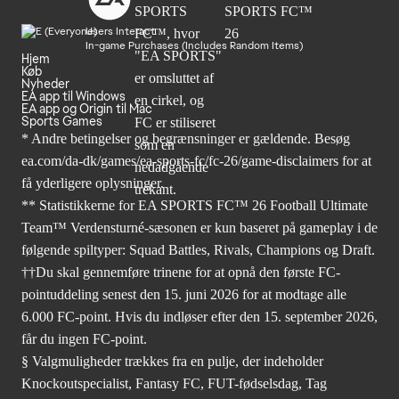
Users Interact
In-game Purchases (Includes Random Items)
Hjem
Køb
Nyheder
EA app til Windows
EA app og Origin til Mac
Sports Games
* Andre betingelser og begrænsninger er gældende. Besøg
ea.com/da-dk/games/ea-sports-fc/fc-26/game-disclaimers
for at
få yderligere oplysninger.
** Statistikkerne for EA SPORTS FC™ 26 Football Ultimate
Team™ Verdensturné-sæsonen er kun baseret på gameplay i de
følgende spiltyper: Squad Battles, Rivals, Champions og Draft.
††Du skal gennemføre trinene for at opnå den første FC-
pointuddeling senest den 15. juni 2026 for at modtage alle
6.000 FC-point. Hvis du indløser efter den 15. september 2026,
får du ingen FC-point.
§ Valgmuligheder trækkes fra en pulje, der indeholder
Knockoutspecialist, Fantasy FC, FUT-fødselsdag, Tag