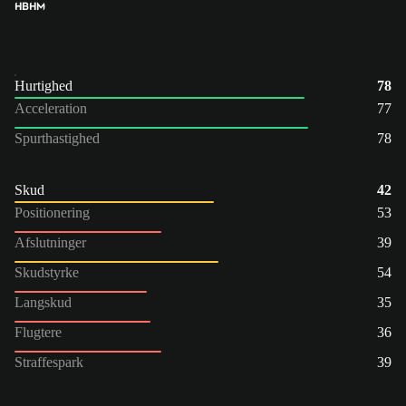
HB
HM
Hurtighed
78
Acceleration
77
Spurthastighed
78
Skud
42
Positionering
53
Afslutninger
39
Skudstyrke
54
Langskud
35
Flugtere
36
Straffespark
39