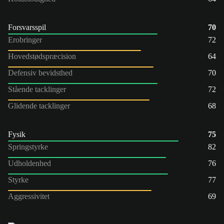
Forsvarsspil
70
Erobringer
72
Hovedstødspræcision
64
Defensiv bevidsthed
70
Stående tacklinger
72
Glidende tacklinger
68
Fysik
75
Springstyrke
82
Udholdenhed
76
Styrke
77
Aggressivitet
69