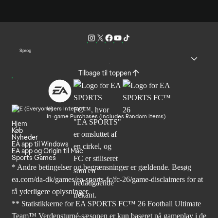
Sprog
Tilbage til toppen
Users Interact
In-game Purchases (Includes Random Items)
Hjem
Køb
Nyheder
EA app til Windows
EA app og Origin til Mac
Sports Games
* Andre betingelser og begrænsninger er gældende. Besøg
ea.com/da-dk/games/ea-sports-fc/fc-26/game-disclaimers
for at
få yderligere oplysninger.
** Statistikkerne for EA SPORTS FC™ 26 Football Ultimate
Team™ Verdensturné-sæsonen er kun baseret på gameplay i de