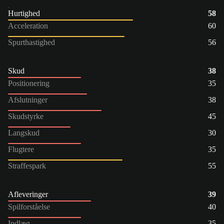
Hurtighed
58
Acceleration
60
Spurthastighed
56
Skud
38
Positionering
35
Afslutninger
38
Skudstyrke
45
Langskud
30
Flugtere
35
Straffespark
55
Afleveringer
39
Spilforståelse
40
Indlæg
35