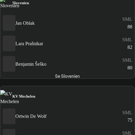
Slovenien
SML
Jan Oblak
88
SML
Lara Prašnikar
82
SML
Benjamin Šeško
80
Se Slovenien
KV Mechelen
SML
Ortwin De Wolf
75
SML