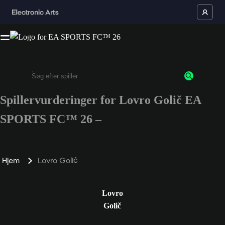
Spillervurderinger for Lovro Golič EA
Enter a minimum of 3 characters or numbers
SPORTS FC™ 26 –
Hjem
Lovro Golič
Lovro
Golič