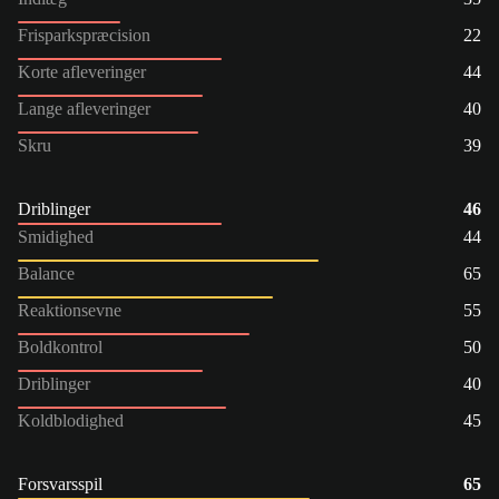
Frisparkspræcision
22
Korte afleveringer
44
Lange afleveringer
40
Skru
39
Driblinger
46
Smidighed
44
Balance
65
Reaktionsevne
55
Boldkontrol
50
Driblinger
40
Koldblodighed
45
Forsvarsspil
65