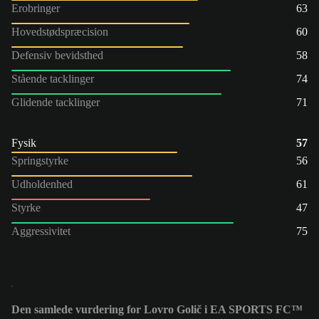
Erobringer
63
Hovedstødspræcision
60
Defensiv bevidsthed
58
Stående tacklinger
74
Glidende tacklinger
71
Fysik
57
Springstyrke
56
Udholdenhed
61
Styrke
47
Aggressivitet
75
Den samlede vurdering for Lovro Golič i EA SPORTS FC™