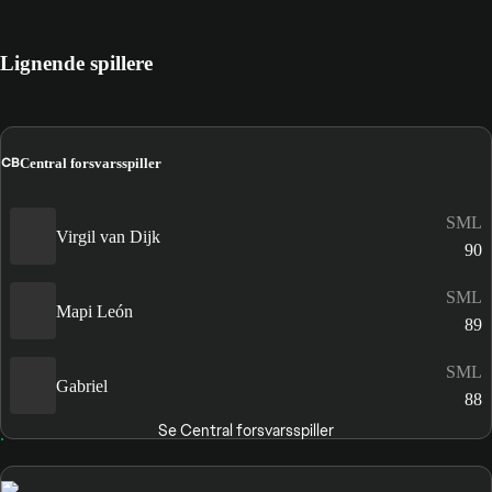
Lignende spillere
CB
Central forsvarsspiller
SML
Virgil van Dijk
90
SML
Mapi León
89
SML
Gabriel
88
Se Central forsvarsspiller