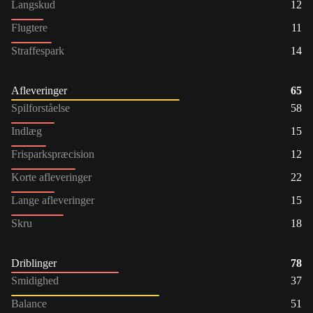
Langskud
12
Flugtere
11
Straffespark
14
Afleveringer
65
Spilforståelse
58
Indlæg
15
Frisparkspræcision
12
Korte afleveringer
22
Lange afleveringer
15
Skru
18
Driblinger
78
Smidighed
37
Balance
51