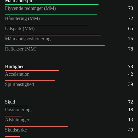
Målmandsspil
Flyvende redninger (MM)
73
Håndtering (MM)
72
Udspark (MM)
65
Målmandspositionering
75
Reflekser (MM)
78
Hurtighed
73
Acceleration
42
Spurthastighed
39
Skud
72
Positionering
18
Afslutninger
13
Skudstyrke
49