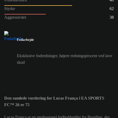
Styrke
62
Aggressivitet
38
Fodarbejde
Eksklusive fodredninger, højere redningsprocent ved lave
skud
Den samlede vurdering for Lucas França i EA SPORTS
FC™ 26 er 75
Lucas França er en professionel fodboldspiller fra Brasilien, der