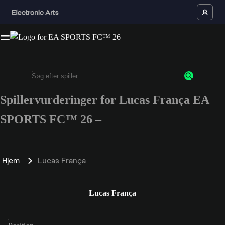
Spillervurderinger for Lucas França EA
Enter a minimum of 3 characters or numbers
SPORTS FC™ 26 –
Hjem
Lucas França
Lucas França