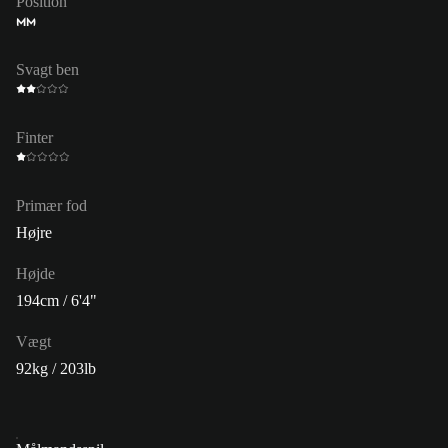
Position
MM
Svagt ben
Finter
Primær fod
Højre
Højde
194cm / 6'4"
Vægt
92kg / 203lb