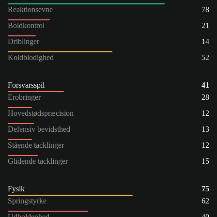
Reaktionsevne
78
Boldkontrol
21
Driblinger
14
Koldblodighed
52
Forsvarsspil
41
Erobringer
28
Hovedstødspræcision
12
Defensiv bevidsthed
13
Stående tacklinger
12
Glidende tacklinger
15
Fysik
75
Springstyrke
62
Udholdenhed
40