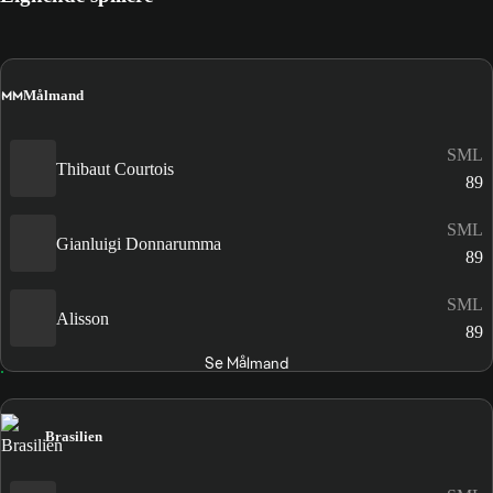
MM
Målmand
SML
Thibaut Courtois
89
SML
Gianluigi Donnarumma
89
SML
Alisson
89
Se Målmand
Brasilien