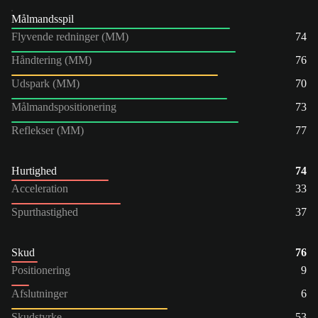
Målmandsspil
Flyvende redninger (MM)
74
Håndtering (MM)
76
Udspark (MM)
70
Målmandspositionering
73
Reflekser (MM)
77
Hurtighed
74
Acceleration
33
Spurthastighed
37
Skud
76
Positionering
9
Afslutninger
6
Skudstyrke
53