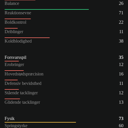
Balance
26
Reaktionsevne
71
Boldkontrol
22
Driblinger
11
Koldblodighed
38
Forsvarsspil
35
Erobringer
12
Hovedstødspræcision
16
Defensiv bevidsthed
11
Stående tacklinger
12
Glidende tacklinger
13
Fysik
73
Springstyrke
60