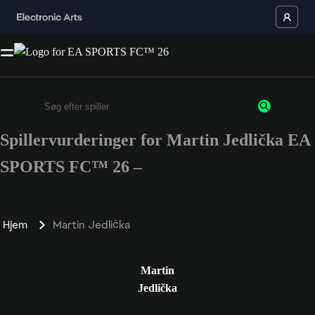
Spillervurderinger for Martin Jedlička EA
Enter a minimum of 3 characters or numbers
SPORTS FC™ 26 –
Hjem
Martin Jedlička
Martin
Jedlička