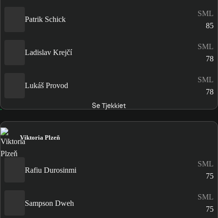
SML
Patrik Schick
85
SML
Ladislav Krejčí
78
SML
Lukáš Provod
78
Se Tjekkiet
Viktoria Plzeň
SML
Rafiu Durosinmi
75
SML
Sampson Dweh
75