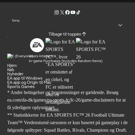
Sprog
Tilbage til toppen
Users Interact
In-game Purchases (Includes Random Items)
Hjem
Køb
Nyheder
EA app til Windows
EA app og Origin til Mac
Sports Games
* Andre betingelser og begrænsninger er gældende. Besøg
ea.com/da-dk/games/ea-sports-fc/fc-26/game-disclaimers
for at
få yderligere oplysninger.
** Statistikkerne for EA SPORTS FC™ 26 Football Ultimate
Team™ Verdensturné-sæsonen er kun baseret på gameplay i de
følgende spiltyper: Squad Battles, Rivals, Champions og Draft.