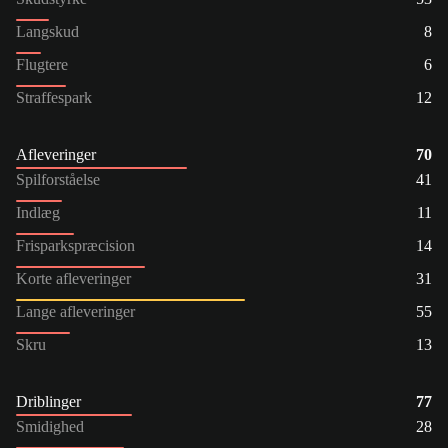
Langskud
8
Flugtere
6
Straffespark
12
Afleveringer
70
Spilforståelse
41
Indlæg
11
Frisparkspræcision
14
Korte afleveringer
31
Lange afleveringer
55
Skru
13
Driblinger
77
Smidighed
28