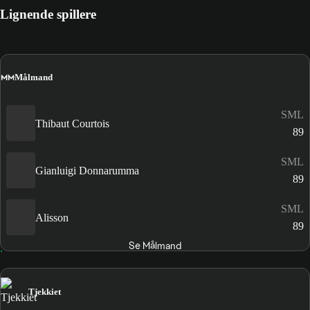
Lignende spillere
MM
Målmand
SML
Thibaut Courtois
89
SML
Gianluigi Donnarumma
89
SML
Alisson
89
Se Målmand
Tjekkiet