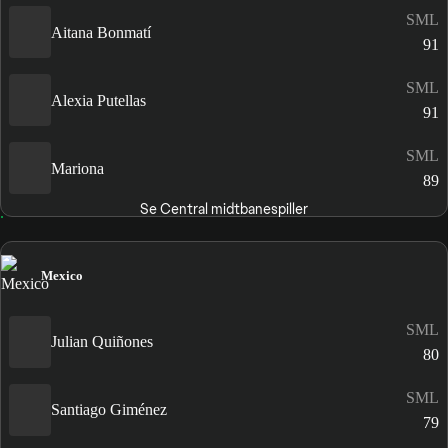
SML
Aitana Bonmatí
91
SML
Alexia Putellas
91
SML
Mariona
89
Se Central midtbanespiller
Mexico
SML
Julian Quiñones
80
SML
Santiago Giménez
79