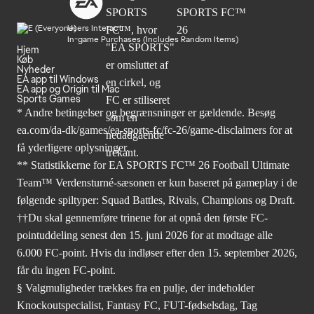
Users Interact
In-game Purchases (Includes Random Items)
Hjem
Køb
Nyheder
EA app til Windows
EA app og Origin til Mac
Sports Games
* Andre betingelser og begrænsninger er gældende. Besøg
ea.com/da-dk/games/ea-sports-fc/fc-26/game-disclaimers
for at
få yderligere oplysninger.
** Statistikkerne for EA SPORTS FC™ 26 Football Ultimate
Team™ Verdensturné-sæsonen er kun baseret på gameplay i de
følgende spiltyper: Squad Battles, Rivals, Champions og Draft.
††Du skal gennemføre trinene for at opnå den første FC-
pointuddeling senest den 15. juni 2026 for at modtage alle
6.000 FC-point. Hvis du indløser efter den 15. september 2026,
får du ingen FC-point.
§ Valgmuligheder trækkes fra en pulje, der indeholder
Knockoutspecialist, Fantasy FC, FUT-fødselsdag, Tag