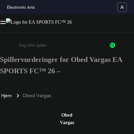
Spillervurderinger for Obed Vargas EA
Enter a minimum of 3 characters or numbers
SPORTS FC™ 26 –
Hjem
Obed Vargas
Obed
Vargas