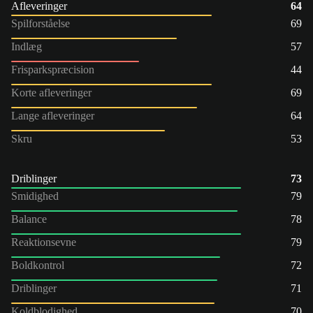
Afleveringer
64
Spilforståelse
69
Indlæg
57
Frisparkspræcision
44
Korte afleveringer
69
Lange afleveringer
64
Skru
53
Driblinger
73
Smidighed
79
Balance
78
Reaktionsevne
79
Boldkontrol
72
Driblinger
71
Koldblodighed
70