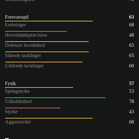
Forsvarsspil
63
Erobringer
68
Hovedstødspræcision
48
Defensiv bevidsthed
65
Stående tacklinger
65
Glidende tacklinger
60
Fysik
57
Springstyrke
53
Udholdenhed
78
Styrke
43
Aggressivitet
68