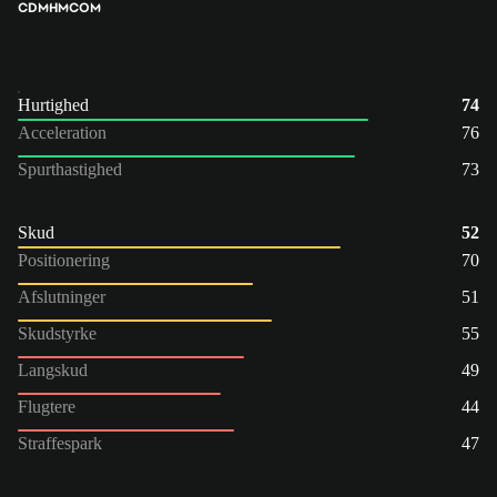
CDM
HM
COM
Hurtighed
74
Acceleration
76
Spurthastighed
73
Skud
52
Positionering
70
Afslutninger
51
Skudstyrke
55
Langskud
49
Flugtere
44
Straffespark
47