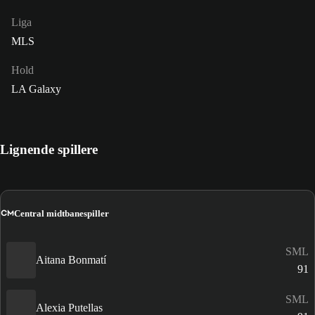
Liga
MLS
Hold
LA Galaxy
Lignende spillere
CM
Central midtbanespiller
SML
Aitana Bonmatí
91
SML
Alexia Putellas