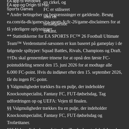
EA app til Windows
EA app og Origin til Mac
Sports Games
* Andre betingelser og begrænsninger er gældende. Besøg
ea.com/da-dk/games/ea-sports-fc/fc-26/game-disclaimers
for at
få yderligere oplysninger.
** Statistikkerne for EA SPORTS FC™ 26 Football Ultimate
Team™ Verdensturné-sæsonen er kun baseret på gameplay i de
følgende spiltyper: Squad Battles, Rivals, Champions og Draft.
††Du skal gennemføre trinene for at opnå den første FC-
pointuddeling senest den 15. juni 2026 for at modtage alle
6.000 FC-point. Hvis du indløser efter den 15. september 2026,
får du ingen FC-point.
§ Valgmuligheder trækkes fra en pulje, der indeholder
Knockoutspecialist, Fantasy FC, FUT-fødselsdag, Tag
udfordringen op og UEFA: Vejen til finalen.
§§ Valgmuligheder trækkes fra en pulje, der indeholder
Knockoutspecialist, Fantasy FC, FUT-fødselsdag og
Trofætitaner.