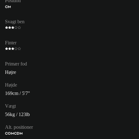
Position
CM
Svagt ben
Finter
Primær fod
Højre
Højde
169cm / 5'7"
Vægt
56kg / 123lb
Alt. positioner
COM
CDM