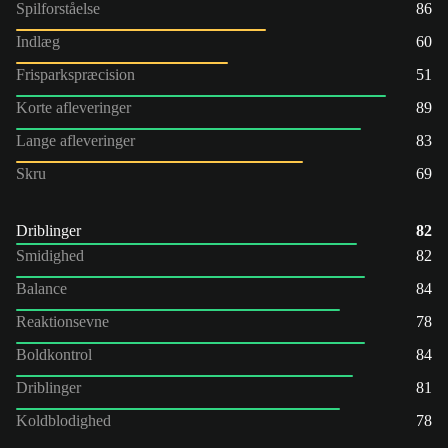
Spilforståelse
86
Indlæg
60
Frisparkspræcision
51
Korte afleveringer
89
Lange afleveringer
83
Skru
69
Driblinger
82
Smidighed
82
Balance
84
Reaktionsevne
78
Boldkontrol
84
Driblinger
81
Koldblodighed
78