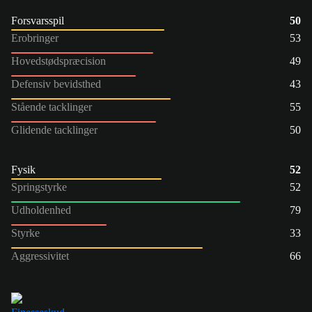
Forsvarsspil
50
Erobringer
53
Hovedstødspræcision
49
Defensiv bevidsthed
43
Stående tacklinger
55
Glidende tacklinger
50
Fysik
52
Springstyrke
52
Udholdenhed
79
Styrke
33
Aggressivitet
66