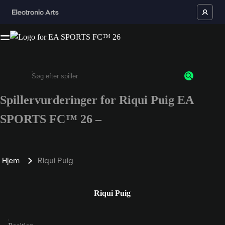
Spillervurderinger for Riqui Puig EA
Enter a minimum of 3 characters or numbers
SPORTS FC™ 26 –
Hjem
Riqui Puig
Riqui Puig