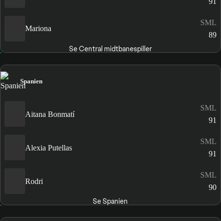
91
SML
Mariona
89
Se Central midtbanespiller
Spanien
SML
Aitana Bonmatí
91
SML
Alexia Putellas
91
SML
Rodri
90
Se Spanien