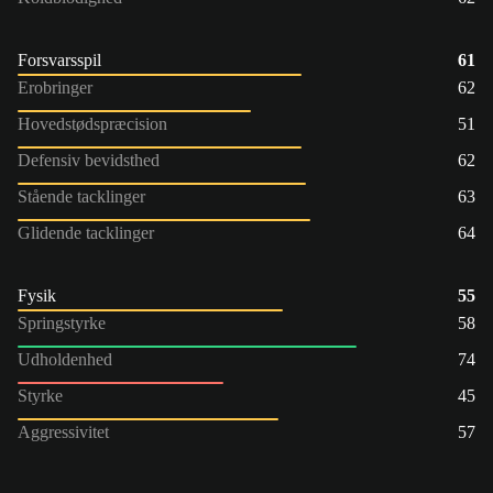
Forsvarsspil
61
Erobringer
62
Hovedstødspræcision
51
Defensiv bevidsthed
62
Stående tacklinger
63
Glidende tacklinger
64
Fysik
55
Springstyrke
58
Udholdenhed
74
Styrke
45
Aggressivitet
57