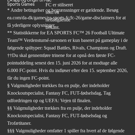
EA app og Origin til Mac
Sports Games
* Andre betingelser og begrænsninger er gældende. Besøg
ea.com/da-dk/games/ea-sports-fc/fc-26/game-disclaimers
for at
få yderligere oplysninger.
** Statistikkerne for EA SPORTS FC™ 26 Football Ultimate
Team™ Verdensturné-sæsonen er kun baseret på gameplay i de
følgende spiltyper: Squad Battles, Rivals, Champions og Draft.
††Du skal gennemføre trinene for at opnå den første FC-
pointuddeling senest den 15. juni 2026 for at modtage alle
6.000 FC-point. Hvis du indløser efter den 15. september 2026,
får du ingen FC-point.
§ Valgmuligheder trækkes fra en pulje, der indeholder
Knockoutspecialist, Fantasy FC, FUT-fødselsdag, Tag
udfordringen op og UEFA: Vejen til finalen.
§§ Valgmuligheder trækkes fra en pulje, der indeholder
Knockoutspecialist, Fantasy FC, FUT-fødselsdag og
Trofætitaner.
§§§ Valgmuligheder omfatter 1 spiller fra hvert af de følgende