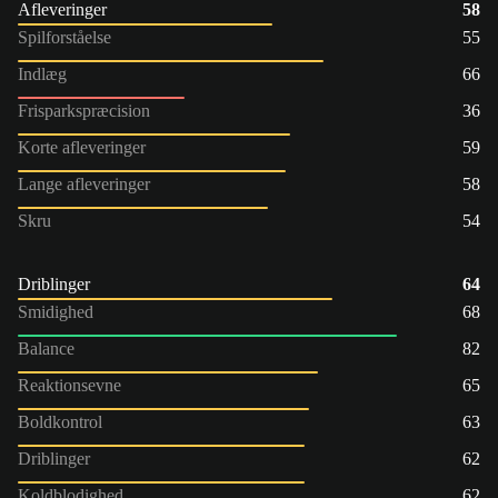
Afleveringer
58
Spilforståelse
55
Indlæg
66
Frisparkspræcision
36
Korte afleveringer
59
Lange afleveringer
58
Skru
54
Driblinger
64
Smidighed
68
Balance
82
Reaktionsevne
65
Boldkontrol
63
Driblinger
62
Koldblodighed
62