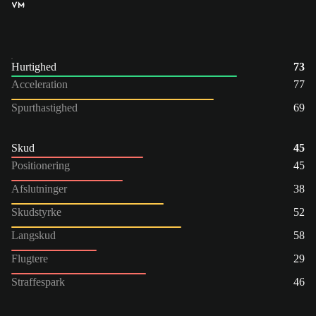
VM
Hurtighed
73
Acceleration
77
Spurthastighed
69
Skud
45
Positionering
45
Afslutninger
38
Skudstyrke
52
Langskud
58
Flugtere
29
Straffespark
46