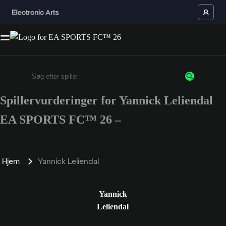
Spillervurderinger for Yannick Leliendal
Enter a minimum of 3 characters or numbers
EA SPORTS FC™ 26 –
Hjem
Yannick Leliendal
Yannick
Leliendal