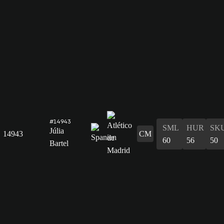
#14943
SML
HUR
SK
Júlia
14943
CM
60
56
50
Bartel