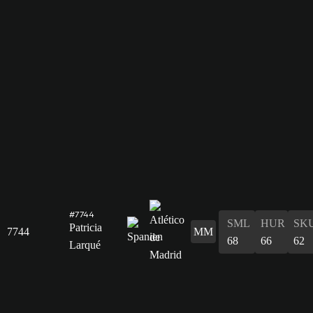
#7744
SML
HUR
SK
Patricia
7744
MM
68
66
62
Larqué