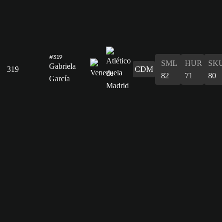
#319
SML
HUR
SK
Gabriela
319
CDM
82
71
80
García