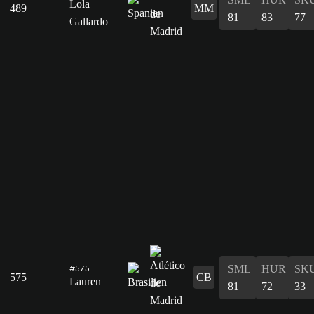
Lola
489
MM
81
83
77
Gallardo
SML
HUR
SK
#575
575
CB
Lauren
81
72
33