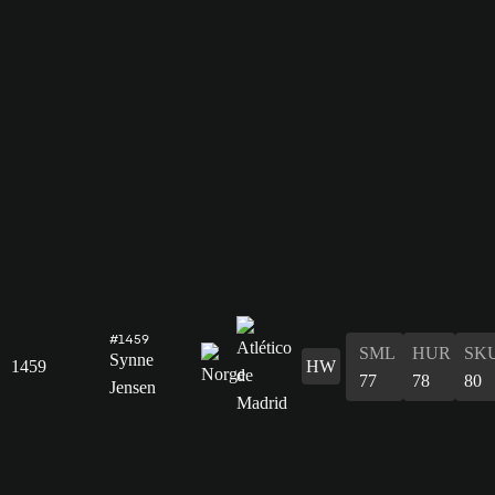
#1459
SML
HUR
SK
Synne
1459
HW
77
78
80
Jensen