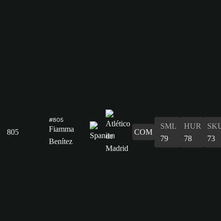
#805
SML
HUR
SK
Fiamma
805
COM
79
78
73
Benítez