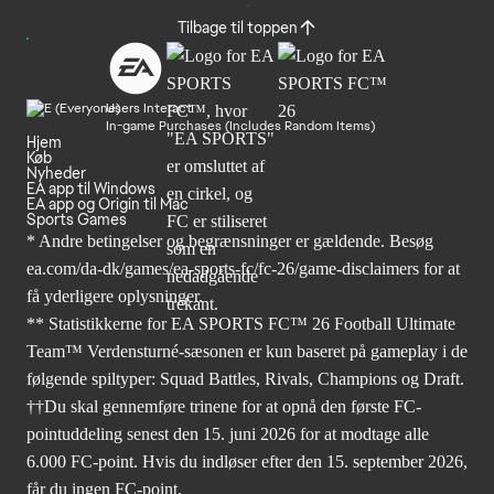
Tilbage til toppen
Users Interact
In-game Purchases (Includes Random Items)
Hjem
Køb
Nyheder
EA app til Windows
EA app og Origin til Mac
Sports Games
* Andre betingelser og begrænsninger er gældende. Besøg
ea.com/da-dk/games/ea-sports-fc/fc-26/game-disclaimers
for at
få yderligere oplysninger.
** Statistikkerne for EA SPORTS FC™ 26 Football Ultimate
Team™ Verdensturné-sæsonen er kun baseret på gameplay i de
følgende spiltyper: Squad Battles, Rivals, Champions og Draft.
††Du skal gennemføre trinene for at opnå den første FC-
pointuddeling senest den 15. juni 2026 for at modtage alle
6.000 FC-point. Hvis du indløser efter den 15. september 2026,
får du ingen FC-point.