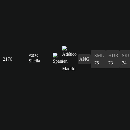
SML
HUR
SK
#2176
2176
ANG
Sheila
75
73
74