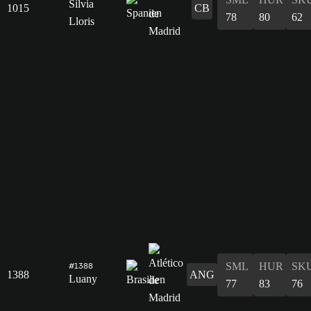
Silvia
1015
CB
78
80
62
Lloris
SML
HUR
SK
#1388
1388
ANG
Luany
77
83
76