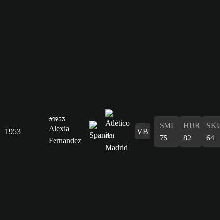
#1953
SML
HUR
SK
Alexia
1953
VB
75
82
64
Férnandez