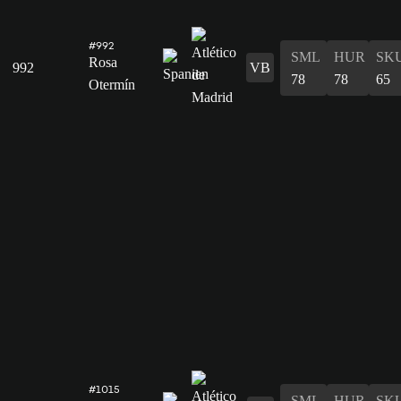
#992
SML
HUR
SK
Rosa
992
VB
78
78
65
Otermín
#1015
SML
HUR
SK