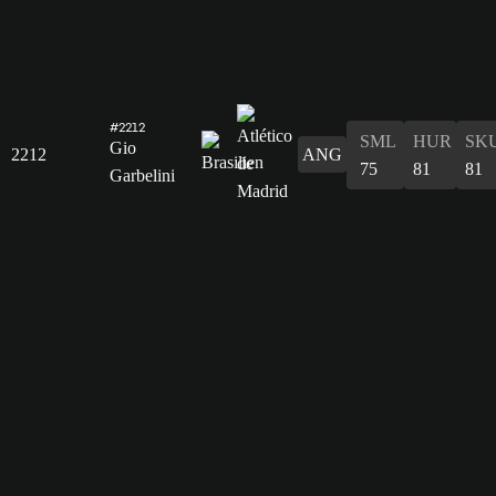
#2212
SML
HUR
SK
Gio
2212
ANG
75
81
81
Garbelini