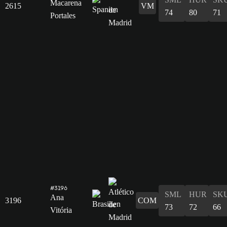
Macarena
2615
VM
74
80
71
Portales
#3196
SML
HUR
SK
Ana
3196
COM
73
72
66
Vitória