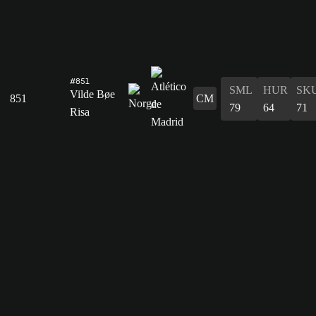
#851
SML
HUR
SK
Vilde Bøe
851
CM
79
64
71
Risa