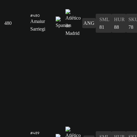
#480
SML
HUR
SK
Amaiur
480
ANG
81
88
78
Sarriegi
#489
SML
HUR
SK