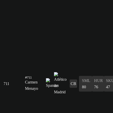
#711
SML
HUR
SK
Carmen
711
CB
80
76
47
Menayo