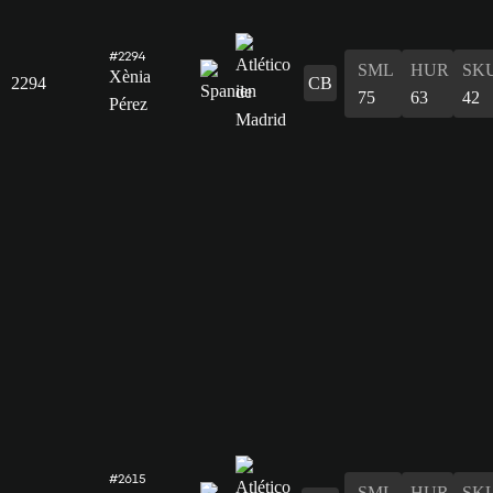
#2294
SML
HUR
SK
Xènia
2294
CB
75
63
42
Pérez
#2615
SML
HUR
SK