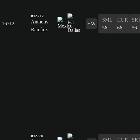
#16712
SML
HUR
SK
Anthony
16712
HW
56
66
56
Ramírez
#16880
SML
HUR
SK