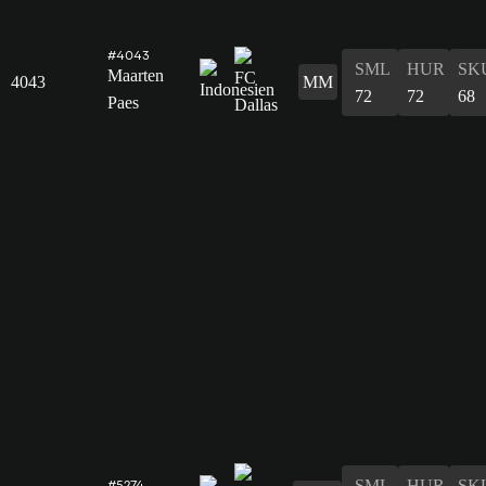
#4043
SML
HUR
SK
Maarten
4043
MM
72
72
68
Paes
SML
HUR
SK
#5274