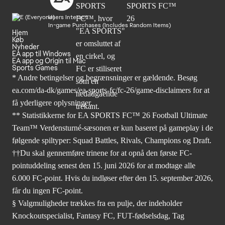
Users Interact
In-game Purchases (Includes Random Items)
Hjem
Køb
Nyheder
EA app til Windows
EA app og Origin til Mac
Sports Games
* Andre betingelser og begrænsninger er gældende. Besøg
ea.com/da-dk/games/ea-sports-fc/fc-26/game-disclaimers
for at
få yderligere oplysninger.
** Statistikkerne for EA SPORTS FC™ 26 Football Ultimate
Team™ Verdensturné-sæsonen er kun baseret på gameplay i de
følgende spiltyper: Squad Battles, Rivals, Champions og Draft.
††Du skal gennemføre trinene for at opnå den første FC-
pointuddeling senest den 15. juni 2026 for at modtage alle
6.000 FC-point. Hvis du indløser efter den 15. september 2026,
får du ingen FC-point.
§ Valgmuligheder trækkes fra en pulje, der indeholder
Knockoutspecialist, Fantasy FC, FUT-fødselsdag, Tag