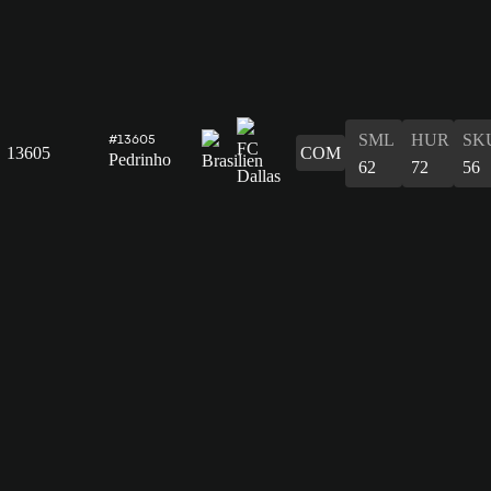
SML
HUR
SK
#13605
13605
COM
Pedrinho
62
72
56