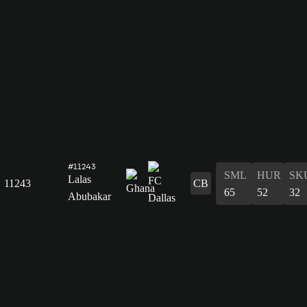
#11243
SML
HUR
SK
Lalas
11243
CB
65
52
32
Abubakar