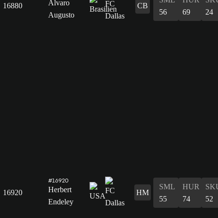
Álvaro
16880
CB
56
69
24
Augusto
#16920
SML
HUR
SK
Herbert
16920
HM
55
74
52
Endeley