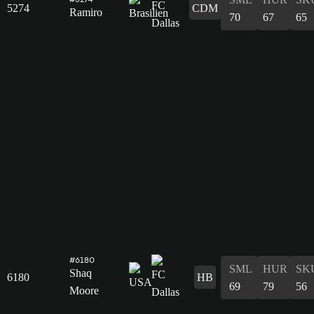
5274
CDM
Ramiro
70
67
65
#6180
SML
HUR
SK
Shaq
6180
HB
69
79
56
Moore