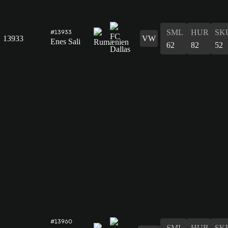
SML
HUR
SK
#13933
13933
VW
Enes Sali
62
82
52
#13960
SML
HUR
SK