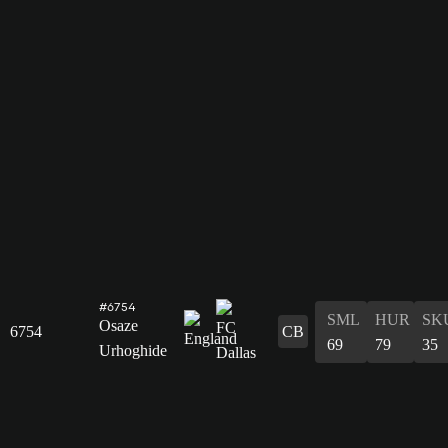
#6754
SML
HUR
SK
Osaze
6754
CB
69
79
35
Urhoghide