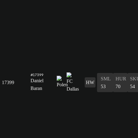
#17399
SML
HUR
SK
Daniel
17399
HW
53
70
54
Baran