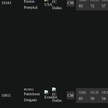
Paxton
10343
CM
65
72
57
Pomykal
#10811
SML
HUR
SK
Patrickson
10811
CM
65
59
54
Delgado