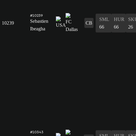
#10239
SML
HUR
SK
Sebastien
10239
CB
66
66
26
Ibeagha
#10343
SML
HUR
SK