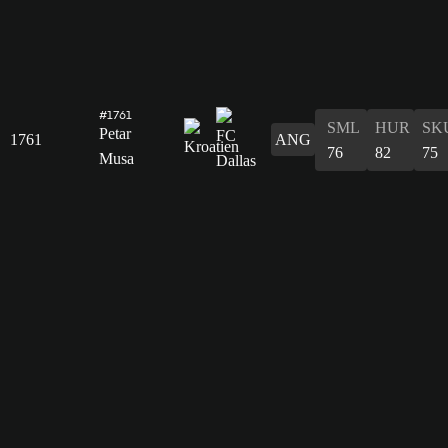
#1761
SML
HUR
SK
Petar
1761
ANG
76
82
75
Musa