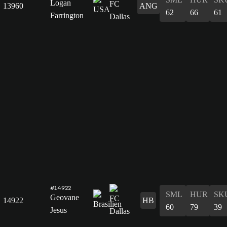
Logan
13960
ANG
62
66
61
Farrington
#14922
SML
HUR
SK
Geovane
14922
HB
60
79
39
Jesus