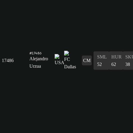
#17486
SML
HUR
SK
Alejandro
17486
CM
52
62
38
Urzua