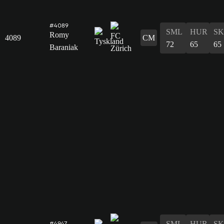
#4089
SML
HUR
S
Romy
4089
CM
72
65
65
Baraniak
SML
HUR
S
#4947