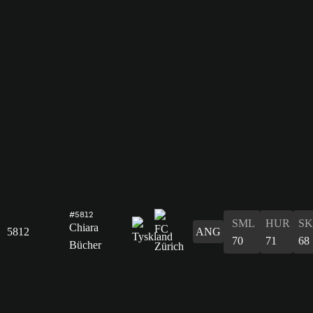
#5812
SML
HUR
S
Chiara
5812
ANG
70
71
68
Bücher