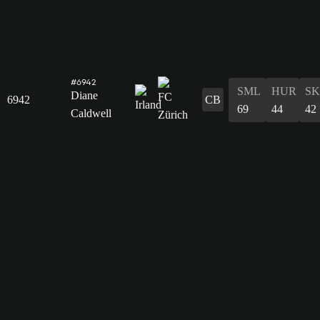
#6942
SML
HUR
S
Diane
6942
CB
69
44
42
Caldwell