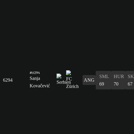
#6294
SML
HUR
S
Sanja
6294
ANG
69
70
67
Kovačević