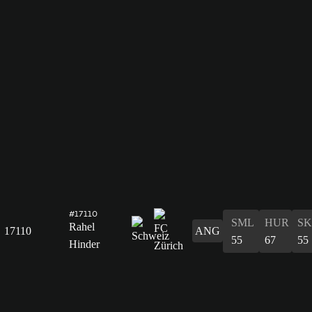
#17110
SML
HUR
S
Rahel
17110
ANG
55
67
55
Hinder