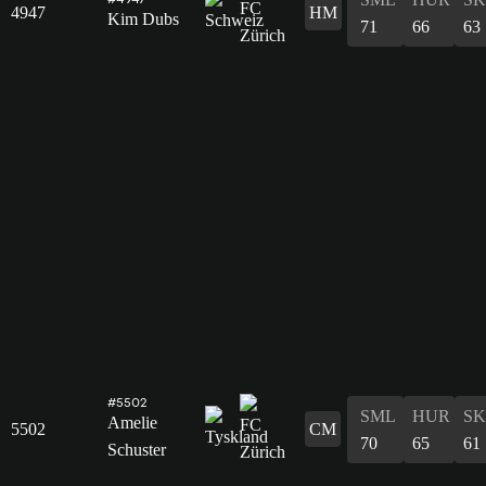
4947
HM
Kim Dubs
71
66
63
#5502
SML
HUR
S
Amelie
5502
CM
70
65
61
Schuster