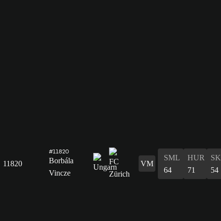
#11820
SML
HUR
S
Borbála
11820
VM
64
71
54
Vincze