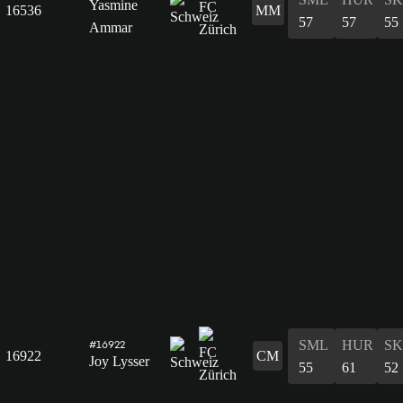
Yasmine
16536
MM
57
57
55
Ammar
SML
HUR
S
#16922
16922
CM
Joy Lysser
55
61
52