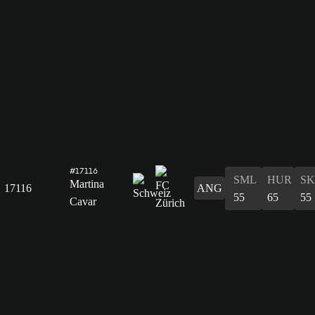
#17116
SML
HUR
S
Martina
17116
ANG
55
65
55
Cavar