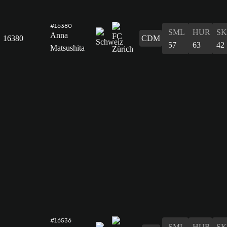
#16380
SML
HUR
S
Anna
16380
CDM
57
63
42
Matsushita
#16536
SML
HUR
S