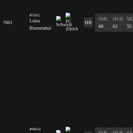
#7601
SML
HUR
S
Luisa
7601
HB
68
62
55
Blumenthal
#9840
SML
HUR
S