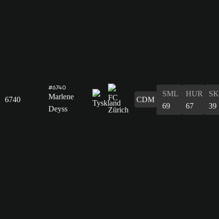
#6740
SML
HUR
S
Marlene
6740
CDM
69
67
39
Deyss