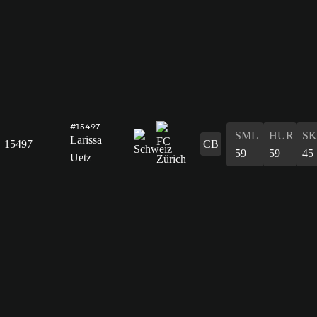
#15497
SML
HUR
S
Larissa
15497
CB
59
59
45
Uetz