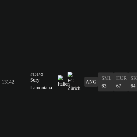
#13142
SML
HUR
S
Sury
13142
ANG
63
67
64
Lamontana