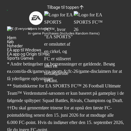
Tilbage til toppen
Users Interact
In-game Purchases (Includes Random Items)
Hjem
Køb
Nyheder
EA app til Windows
EA app og Origin til Mac
Sports Games
* Andre betingelser og begrænsninger er gældende. Besøg
ea.com/da-dk/games/ea-sports-fc/fc-26/game-disclaimers
for at
få yderligere oplysninger.
** Statistikkerne for EA SPORTS FC™ 26 Football Ultimate
Team™ Verdensturné-sæsonen er kun baseret på gameplay i de
følgende spiltyper: Squad Battles, Rivals, Champions og Draft.
††Du skal gennemføre trinene for at opnå den første FC-
pointuddeling senest den 15. juni 2026 for at modtage alle
6.000 FC-point. Hvis du indløser efter den 15. september 2026,
får du ingen FC-point.