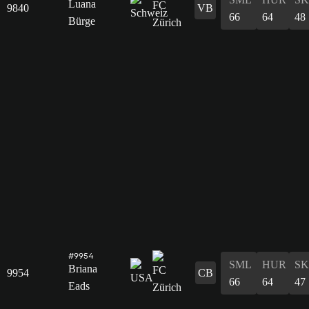
Luana
9840
VB
66
64
48
Bürge
#9954
SML
HUR
S
Briana
9954
CB
66
64
47
Eads