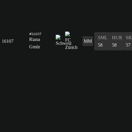
#16107
SML
HUR
S
Riana
16107
MM
58
58
57
Gmür