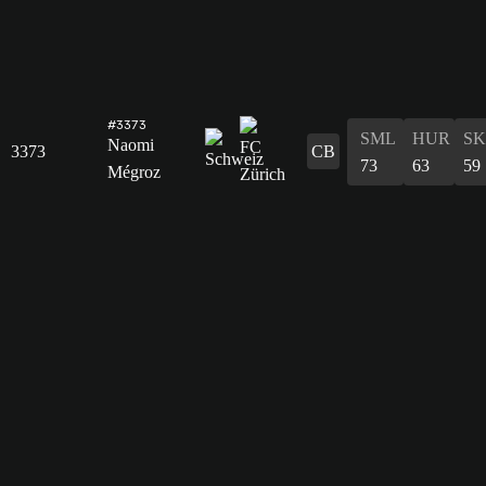
#3373
SML
HUR
S
Naomi
3373
CB
73
63
59
Mégroz