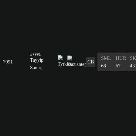
#7991
SML
HUR
S
Tayyip
7991
CB
68
57
43
Sanuç