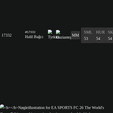
SML
HUR
S
#17332
17332
MM
Halil Bağcı
53
54
54