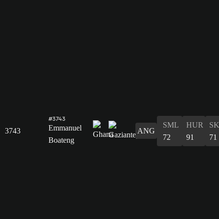
#3743
SML
HUR
S
Emmanuel
3743
ANG
72
91
71
Boateng