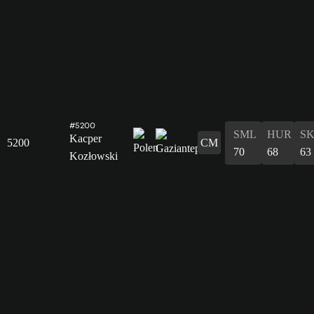
#5200
SML
HUR
S
Kacper
5200
CM
70
68
63
Kozłowski