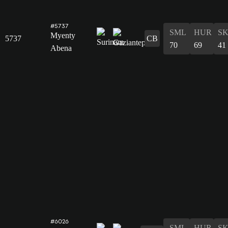
#5737
SML
HUR
S
Myenty
5737
CB
70
69
41
Abena
#6026
SML
HUR
S