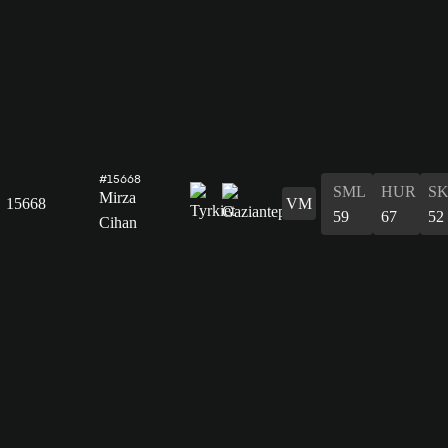
#15668
SML
HUR
S
Mirza
15668
VM
59
67
52
Cihan