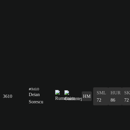
#3610
SML
HUR
S
Deian
3610
HM
72
86
72
Sorescu