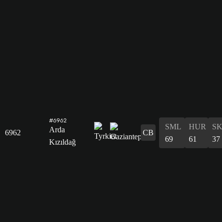
#6962
SML
HUR
S
Arda
6962
CB
69
61
37
Kızıldağ