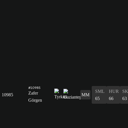
#10985
SML
HUR
S
Zafer
10985
MM
65
66
63
Görgen