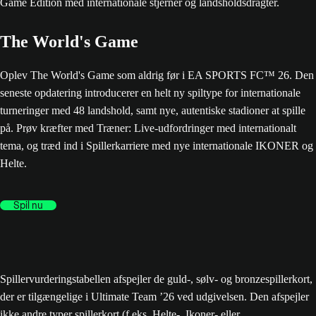
The World's Game
Oplev The World's Game som aldrig før i EA SPORTS FC™ 26. Den
seneste opdatering introducerer en helt ny spiltype for internationale
turneringer med 48 landshold, samt nye, autentiske stadioner at spille
på. Prøv kræfter med Træner: Live-udfordringer med internationalt
tema, og træd ind i Spillerkarriere med nye internationale IKONER og
Helte.
Spil nu
Spillervurderingstabellen afspejler de guld-, sølv- og bronzespillerkort,
der er tilgængelige i Ultimate Team ’26 ved udgivelsen. Den afspejler
ikke andre typer spillerkort (f.eks. Helte-, Ikoner- eller