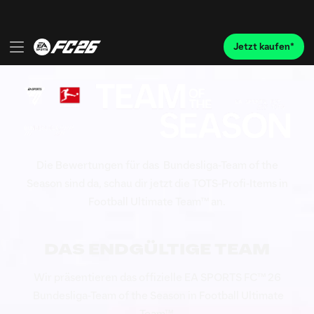
Die Bewertungen für das Bundesliga-Team of the
Season sind da, schau dir jetzt die TOTS-Profi-Items in
Football Ultimate Team™ an.
DAS ENDGÜLTIGE TEAM
Wir präsentieren das offizielle EA SPORTS FC™ 26
Bundesliga-Team of the Season in Football Ultimate