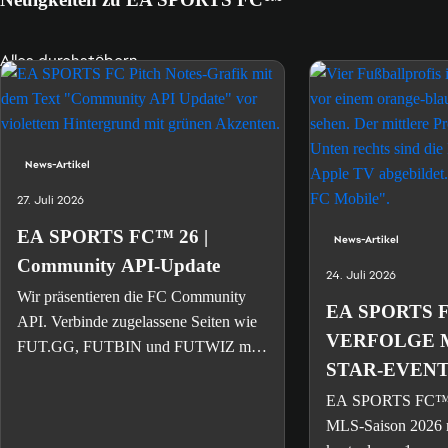
Alles durchstöbern
News-Artikel
27. Juli 2026
EA SPORTS FC™ 26 |
News-Artikel
Community API-Update
24. Juli 2026
Wir präsentieren die FC Community
EA SPORTS 
API. Verbinde zugelassene Seiten wie
VERFOLGE 
FUT.GG, FUTBIN und FUTWIZ mit
STAR-EVENT
den Kontodaten deines EA SPORTS
FC™-Kontos.
FCM TV
EA SPORTS FC™ M
MLS-Saison 2026 m