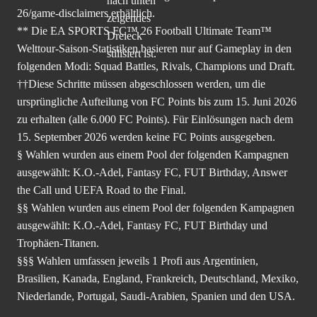
26/game-disclaimers
erhältlich.
** Die EA SPORTS FC™ 26 Football Ultimate Team™
Welttour-Saison-Statistiken basieren nur auf Gameplay in den
folgenden Modi: Squad Battles, Rivals, Champions und Draft.
††Diese Schritte müssen abgeschlossen werden, um die
ursprüngliche Aufteilung von FC Points bis zum 15. Juni 2026
zu erhalten (alle 6.000 FC Points). Für Einlösungen nach dem
15. September 2026 werden keine FC Points ausgegeben.
§ Wahlen wurden aus einem Pool der folgenden Kampagnen
ausgewählt: K.O.-Adel, Fantasy FC, FUT Birthday, Answer
the Call und UEFA Road to the Final.
§§ Wahlen wurden aus einem Pool der folgenden Kampagnen
ausgewählt: K.O.-Adel, Fantasy FC, FUT Birthday und
Trophäen-Titanen.
§§§ Wahlen umfassen jeweils 1 Profi aus Argentinien,
Brasilien, Kanada, England, Frankreich, Deutschland, Mexiko,
Niederlande, Portugal, Saudi-Arabien, Spanien und den USA.