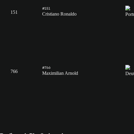
#151
151
Cristiano Ronaldo
#766
766
Maximilian Arnold