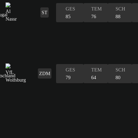
GES
TEM
SCH
ST
85
76
88
GES
TEM
SCH
ZDM
79
64
80