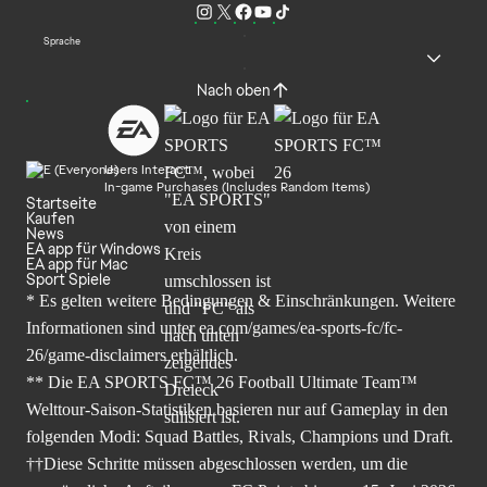
Sprache
Nach oben
Users Interact
In-game Purchases (Includes Random Items)
Startseite
Kaufen
News
EA app für Windows
EA app für Mac
Sport Spiele
* Es gelten weitere Bedingungen & Einschränkungen. Weitere
Informationen sind unter
ea.com/games/ea-sports-fc/fc-
26/game-disclaimers
erhältlich.
** Die EA SPORTS FC™ 26 Football Ultimate Team™
Welttour-Saison-Statistiken basieren nur auf Gameplay in den
folgenden Modi: Squad Battles, Rivals, Champions und Draft.
††Diese Schritte müssen abgeschlossen werden, um die