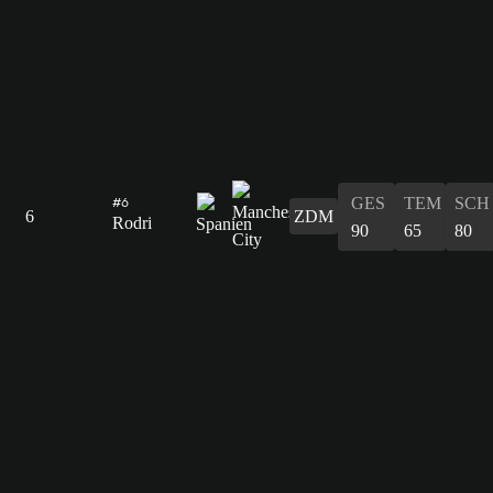
GES
TEM
SCH
#6
6
ZDM
Rodri
90
65
80