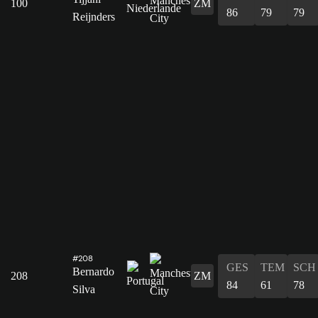
100
ZM
86
79
79
Reijnders
#208
GES
TEM
SCH
Bernardo
208
ZM
84
61
78
Silva