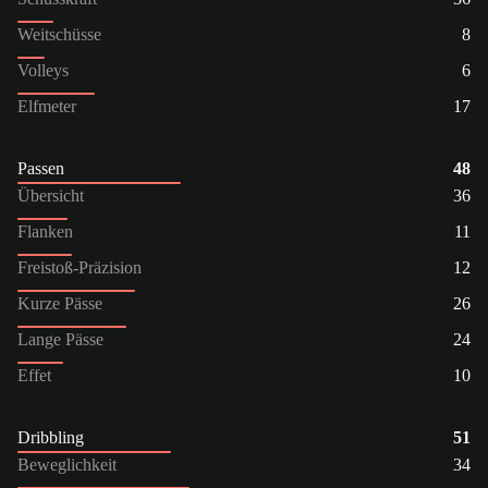
Weitschüsse
8
Volleys
6
Elfmeter
17
Passen
48
Übersicht
36
Flanken
11
Freistoß-Präzision
12
Kurze Pässe
26
Lange Pässe
24
Effet
10
Dribbling
51
Beweglichkeit
34