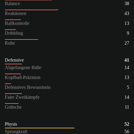
Balance
38
Reaktionen
43
Ballkontrolle
13
Dribbling
9
Ruhe
27
Defensive
41
Abgefangene Bälle
14
Kopfball-Präzision
13
Defensives Bewusstsein
5
Faire Zweikämpfe
14
Grätsche
11
Physis
52
Sprungkraft
56