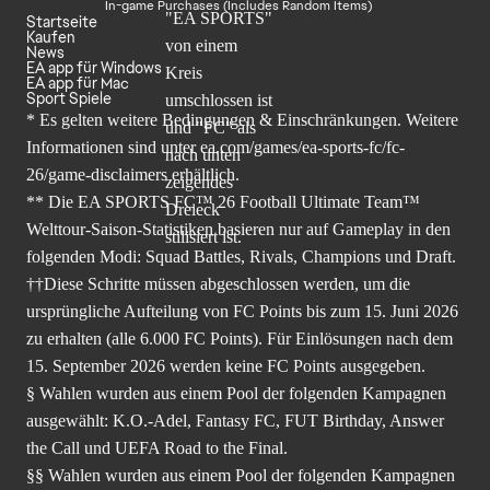
In-game Purchases (Includes Random Items)
Startseite
Kaufen
News
EA app für Windows
EA app für Mac
Sport Spiele
* Es gelten weitere Bedingungen & Einschränkungen. Weitere
Informationen sind unter
ea.com/games/ea-sports-fc/fc-
26/game-disclaimers
erhältlich.
** Die EA SPORTS FC™ 26 Football Ultimate Team™
Welttour-Saison-Statistiken basieren nur auf Gameplay in den
folgenden Modi: Squad Battles, Rivals, Champions und Draft.
††Diese Schritte müssen abgeschlossen werden, um die
ursprüngliche Aufteilung von FC Points bis zum 15. Juni 2026
zu erhalten (alle 6.000 FC Points). Für Einlösungen nach dem
15. September 2026 werden keine FC Points ausgegeben.
§ Wahlen wurden aus einem Pool der folgenden Kampagnen
ausgewählt: K.O.-Adel, Fantasy FC, FUT Birthday, Answer
the Call und UEFA Road to the Final.
§§ Wahlen wurden aus einem Pool der folgenden Kampagnen