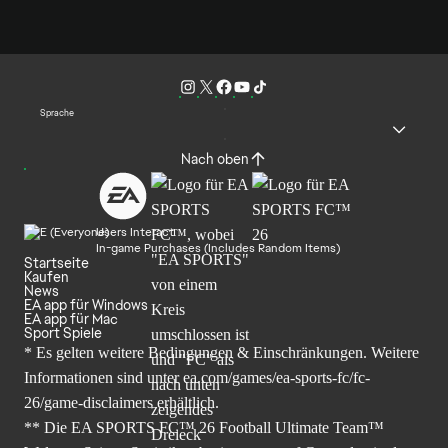
Sprache
Nach oben
Users Interact
In-game Purchases (Includes Random Items)
Startseite
Kaufen
News
EA app für Windows
EA app für Mac
Sport Spiele
* Es gelten weitere Bedingungen & Einschränkungen. Weitere
Informationen sind unter
ea.com/games/ea-sports-fc/fc-
26/game-disclaimers
erhältlich.
** Die EA SPORTS FC™ 26 Football Ultimate Team™