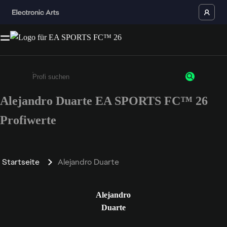
Alejandro Duarte EA SPORTS FC™ 26
Gib mindestens 3 Zeichen oder Ziffern ein
Profiwerte
Startseite
Alejandro Duarte
Alejandro
Duarte