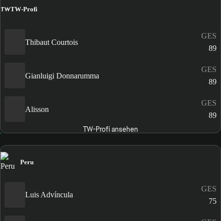
TW
TW-Profi
GES
Thibaut Courtois
89
GES
Gianluigi Donnarumma
89
GES
Alisson
89
TW-Profi ansehen
Peru
GES
Luis Advíncula
75