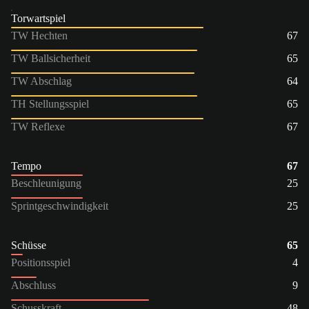
Torwartspiel
TW Hechten
67
TW Ballsicherheit
65
TW Abschlag
64
TH Stellungsspiel
65
TW Reflexe
67
Tempo
67
Beschleunigung
25
Sprintgeschwindigkeit
25
Schüsse
65
Positionsspiel
4
Abschluss
9
Schusskraft
48