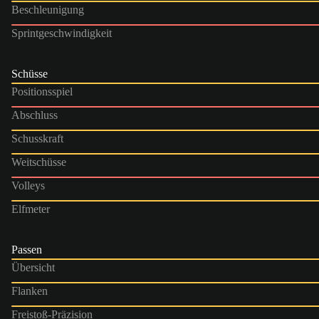
Beschleunigung
Sprintgeschwindigkeit
Schüsse
Positionsspiel
Abschluss
Schusskraft
Weitschüsse
Volleys
Elfmeter
Passen
Übersicht
Flanken
Freistoß-Präzision