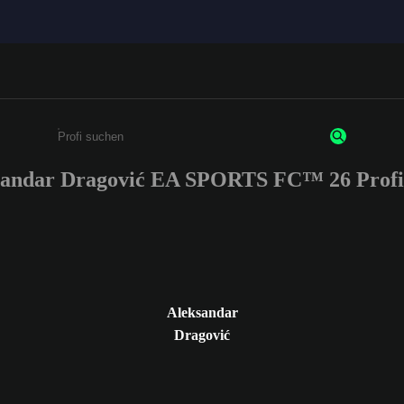
sandar Dragović EA SPORTS FC™ 26 Profi
Gib mindestens 3 Zeichen oder Ziffern ein
Aleksandar
Dragović