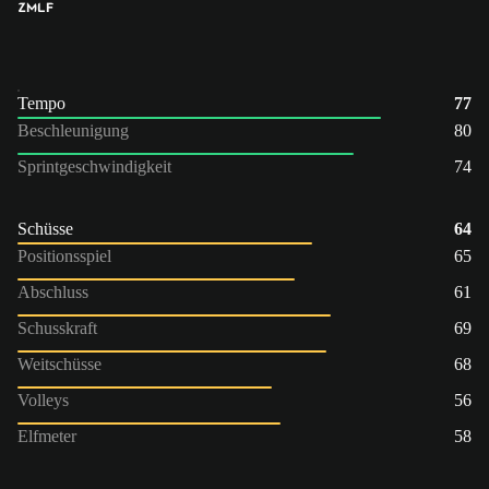
ZM
LF
Tempo
77
Beschleunigung
80
Sprintgeschwindigkeit
74
Schüsse
64
Positionsspiel
65
Abschluss
61
Schusskraft
69
Weitschüsse
68
Volleys
56
Elfmeter
58