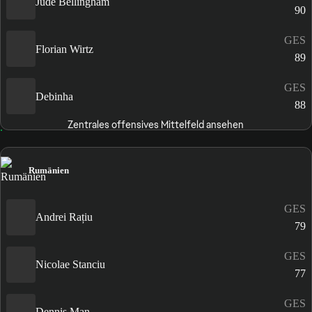
Jude Bellingham
90
GES
Florian Wirtz
89
GES
Debinha
88
Zentrales offensives Mittelfeld ansehen
Rumänien
GES
Andrei Rațiu
79
GES
Nicolae Stanciu
77
GES
Dennis Man