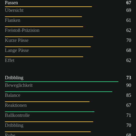
Passen
67
Übersicht
69
Flanken
61
Freistoß-Präzision
62
Kurze Pässe
70
Lange Pässe
68
Effet
62
Dribbling
73
Beweglichkeit
90
Balance
85
Reaktionen
67
Ballkontrolle
71
Dribbling
70
Ruhe
68