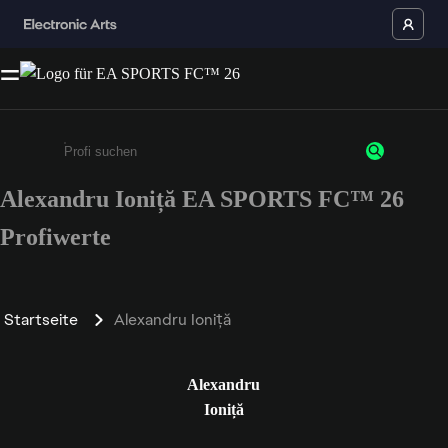
Alexandru Ioniță EA SPORTS FC™ 26
Gib mindestens 3 Zeichen oder Ziffern ein
Profiwerte
Startseite
Alexandru Ioniță
Alexandru
Ioniță