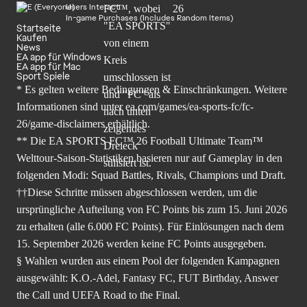
Users Interact
In-game Purchases (Includes Random Items)
Startseite
Kaufen
News
EA app für Windows
EA app für Mac
Sport Spiele
* Es gelten weitere Bedingungen & Einschränkungen. Weitere
Informationen sind unter
ea.com/games/ea-sports-fc/fc-
26/game-disclaimers
erhältlich.
** Die EA SPORTS FC™ 26 Football Ultimate Team™
Welttour-Saison-Statistiken basieren nur auf Gameplay in den
folgenden Modi: Squad Battles, Rivals, Champions und Draft.
††Diese Schritte müssen abgeschlossen werden, um die
ursprüngliche Aufteilung von FC Points bis zum 15. Juni 2026
zu erhalten (alle 6.000 FC Points). Für Einlösungen nach dem
15. September 2026 werden keine FC Points ausgegeben.
§ Wahlen wurden aus einem Pool der folgenden Kampagnen
ausgewählt: K.O.-Adel, Fantasy FC, FUT Birthday, Answer
the Call und UEFA Road to the Final.