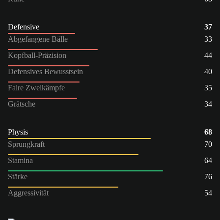
Defensive
37
Abgefangene Bälle
33
Kopfball-Präzision
44
Defensives Bewusstsein
40
Faire Zweikämpfe
35
Grätsche
34
Physis
68
Sprungkraft
70
Stamina
64
Stärke
76
Aggressivität
54