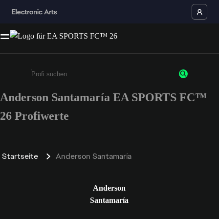
Anderson Santamaría EA SPORTS FC™
Gib mindestens 3 Zeichen oder Ziffern ein
26 Profiwerte
Startseite
Anderson Santamaría
Anderson
Santamaría