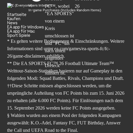
Users Interact
In-game Purchases (Includes Random Items)
Startseite
Kaufen
News
EA app für Windows
EA app für Mac
Sport Spiele
* Es gelten weitere Bedingungen & Einschränkungen. Weitere
Informationen sind unter
ea.com/games/ea-sports-fc/fc-
26/game-disclaimers
erhältlich.
** Die EA SPORTS FC™ 26 Football Ultimate Team™
Welttour-Saison-Statistiken basieren nur auf Gameplay in den
folgenden Modi: Squad Battles, Rivals, Champions und Draft.
††Diese Schritte müssen abgeschlossen werden, um die
ursprüngliche Aufteilung von FC Points bis zum 15. Juni 2026
zu erhalten (alle 6.000 FC Points). Für Einlösungen nach dem
15. September 2026 werden keine FC Points ausgegeben.
§ Wahlen wurden aus einem Pool der folgenden Kampagnen
ausgewählt: K.O.-Adel, Fantasy FC, FUT Birthday, Answer
the Call und UEFA Road to the Final.