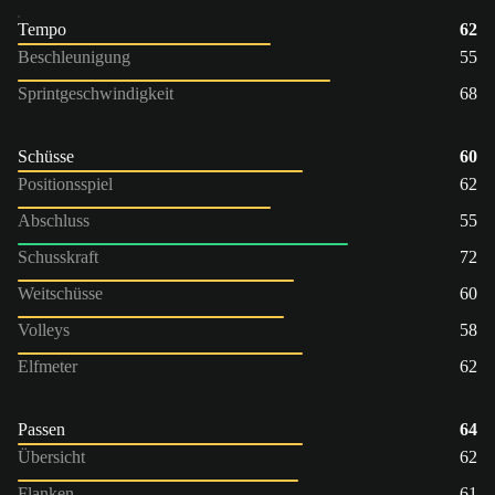
Tempo
62
Beschleunigung
55
Sprintgeschwindigkeit
68
Schüsse
60
Positionsspiel
62
Abschluss
55
Schusskraft
72
Weitschüsse
60
Volleys
58
Elfmeter
62
Passen
64
Übersicht
62
Flanken
61