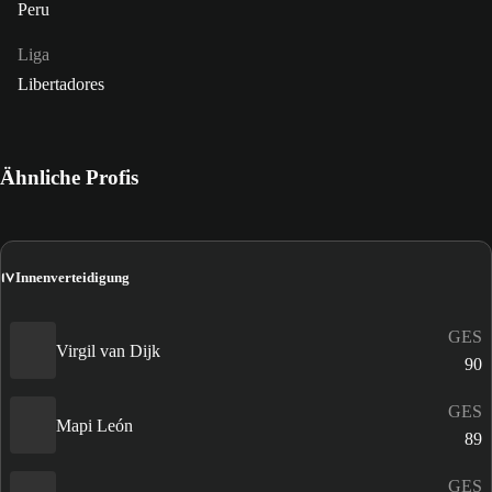
Peru
Liga
Libertadores
Ähnliche Profis
IV
Innenverteidigung
GES
Virgil van Dijk
90
GES
Mapi León
89
GES