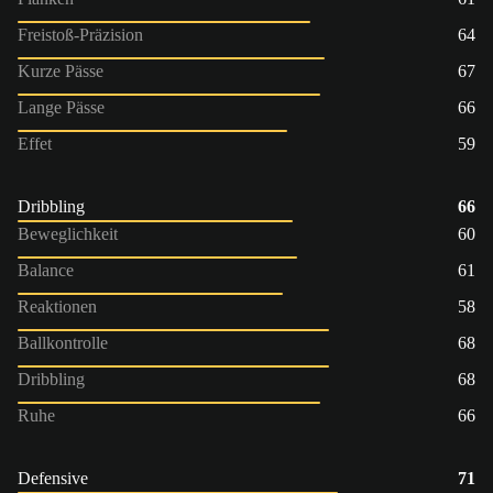
Freistoß-Präzision
64
Kurze Pässe
67
Lange Pässe
66
Effet
59
Dribbling
66
Beweglichkeit
60
Balance
61
Reaktionen
58
Ballkontrolle
68
Dribbling
68
Ruhe
66
Defensive
71