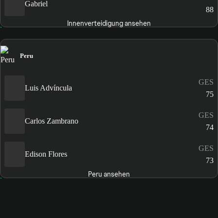
Gabriel
88
Innenverteidigung ansehen
Peru
GES
Luis Advíncula
75
GES
Carlos Zambrano
74
GES
Edison Flores
73
Peru ansehen