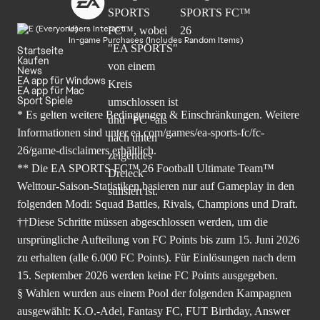
Users Interact
In-game Purchases (Includes Random Items)
Startseite
Kaufen
News
EA app für Windows
EA app für Mac
Sport Spiele
* Es gelten weitere Bedingungen & Einschränkungen. Weitere
Informationen sind unter
ea.com/games/ea-sports-fc/fc-
26/game-disclaimers
erhältlich.
** Die EA SPORTS FC™ 26 Football Ultimate Team™
Welttour-Saison-Statistiken basieren nur auf Gameplay in den
folgenden Modi: Squad Battles, Rivals, Champions und Draft.
††Diese Schritte müssen abgeschlossen werden, um die
ursprüngliche Aufteilung von FC Points bis zum 15. Juni 2026
zu erhalten (alle 6.000 FC Points). Für Einlösungen nach dem
15. September 2026 werden keine FC Points ausgegeben.
§ Wahlen wurden aus einem Pool der folgenden Kampagnen
ausgewählt: K.O.-Adel, Fantasy FC, FUT Birthday, Answer