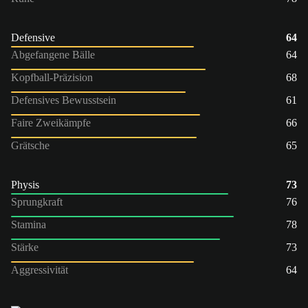
Defensive
64
Abgefangene Bälle
64
Kopfball-Präzision
68
Defensives Bewusstsein
61
Faire Zweikämpfe
66
Grätsche
65
Physis
73
Sprungkraft
76
Stamina
78
Stärke
73
Aggressivität
64