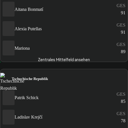
GES
Aitana Bonmatí
91
GES
Alexia Putellas
91
GES
Mariona
89
Zentrales Mittelfeld ansehen
Tschechische Republik
GES
Patrik Schick
85
GES
Ladislav Krejčí
78