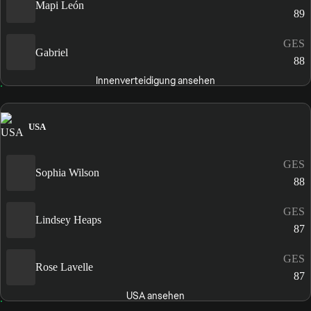
Mapi León
89
GES
Gabriel
88
Innenverteidigung ansehen
USA
GES
Sophia Wilson
88
GES
Lindsey Heaps
87
GES
Rose Lavelle
87
USA ansehen