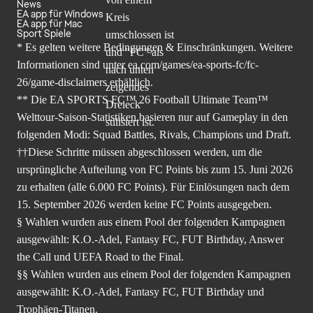
News
EA app für Windows
EA app für Mac
Sport Spiele
* Es gelten weitere Bedingungen & Einschränkungen. Weitere
Informationen sind unter
ea.com/games/ea-sports-fc/fc-
26/game-disclaimers
erhältlich.
** Die EA SPORTS FC™ 26 Football Ultimate Team™
Welttour-Saison-Statistiken basieren nur auf Gameplay in den
folgenden Modi: Squad Battles, Rivals, Champions und Draft.
††Diese Schritte müssen abgeschlossen werden, um die
ursprüngliche Aufteilung von FC Points bis zum 15. Juni 2026
zu erhalten (alle 6.000 FC Points). Für Einlösungen nach dem
15. September 2026 werden keine FC Points ausgegeben.
§ Wahlen wurden aus einem Pool der folgenden Kampagnen
ausgewählt: K.O.-Adel, Fantasy FC, FUT Birthday, Answer
the Call und UEFA Road to the Final.
§§ Wahlen wurden aus einem Pool der folgenden Kampagnen
ausgewählt: K.O.-Adel, Fantasy FC, FUT Birthday und
Trophäen-Titanen.