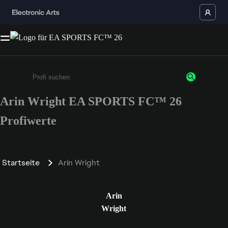
Arin Wright EA SPORTS FC™ 26
Gib mindestens 3 Zeichen oder Ziffern ein
Profiwerte
Startseite
Arin Wright
Arin
Wright