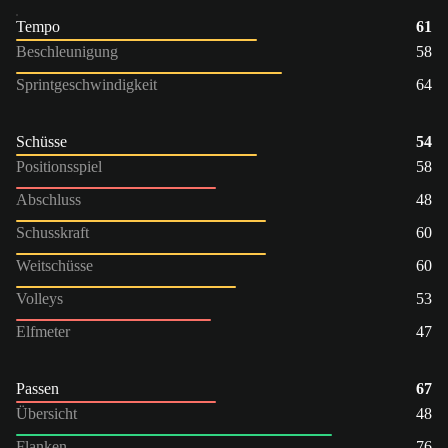
Tempo
61
Beschleunigung
58
Sprintgeschwindigkeit
64
Schüsse
54
Positionsspiel
58
Abschluss
48
Schusskraft
60
Weitschüsse
60
Volleys
53
Elfmeter
47
Passen
67
Übersicht
48
Flanken
76