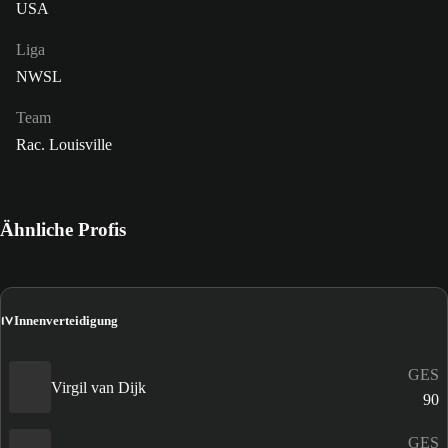
USA
Liga
NWSL
Team
Rac. Louisville
Ähnliche Profis
IV
Innenverteidigung
GES
Virgil van Dijk
90
GES