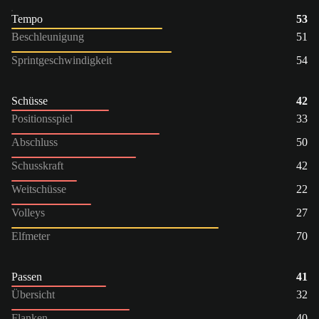
Tempo
53
Beschleunigung
51
Sprintgeschwindigkeit
54
Schüsse
42
Positionsspiel
33
Abschluss
50
Schusskraft
42
Weitschüsse
22
Volleys
27
Elfmeter
70
Passen
41
Übersicht
32
Flanken
40