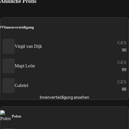
Ähnliche Profis
IV
Innenverteidigung
GES
Virgil van Dijk
90
GES
Mapi León
89
GES
Gabriel
88
Innenverteidigung ansehen
Polen