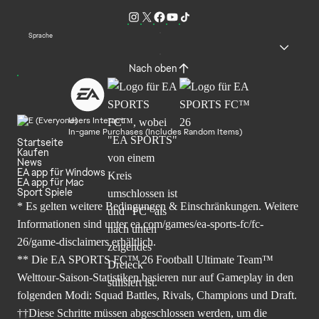
Sprache
Nach oben
Users Interact
In-game Purchases (Includes Random Items)
Startseite
Kaufen
News
EA app für Windows
EA app für Mac
Sport Spiele
* Es gelten weitere Bedingungen & Einschränkungen. Weitere
Informationen sind unter
ea.com/games/ea-sports-fc/fc-
26/game-disclaimers
erhältlich.
** Die EA SPORTS FC™ 26 Football Ultimate Team™
Welttour-Saison-Statistiken basieren nur auf Gameplay in den
folgenden Modi: Squad Battles, Rivals, Champions und Draft.
††Diese Schritte müssen abgeschlossen werden, um die