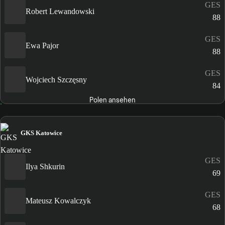
GES
Robert Lewandowski
88
GES
Ewa Pajor
88
GES
Wojciech Szczęsny
84
Polen ansehen
GKS Katowice
GES
Ilya Shkurin
69
GES
Mateusz Kowalczyk
68