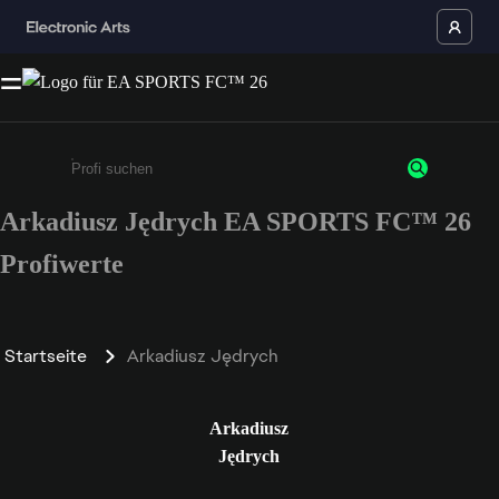
Arkadiusz Jędrych EA SPORTS FC™ 26
Gib mindestens 3 Zeichen oder Ziffern ein
Profiwerte
Startseite
Arkadiusz Jędrych
Arkadiusz
Jędrych