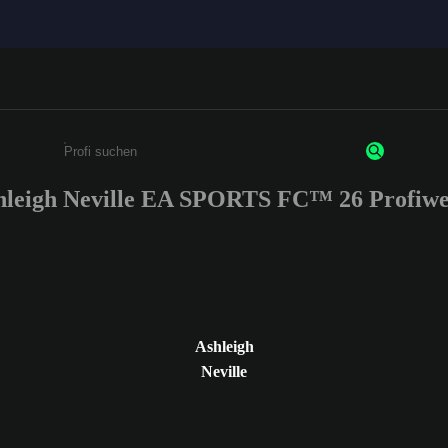
hleigh Neville EA SPORTS FC™ 26 Profiwe
Gib mindestens 3 Zeichen oder Ziffern ein
Ashleigh
Neville