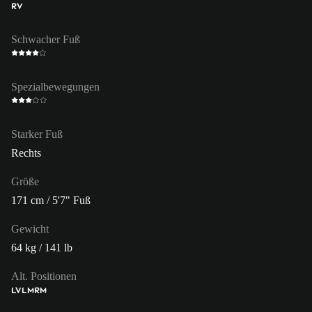
RV
Schwacher Fuß
Spezialbewegungen
Starker Fuß
Rechts
Größe
171 cm / 5'7" Fuß
Gewicht
64 kg / 141 lb
Alt. Positionen
LV
LM
RM