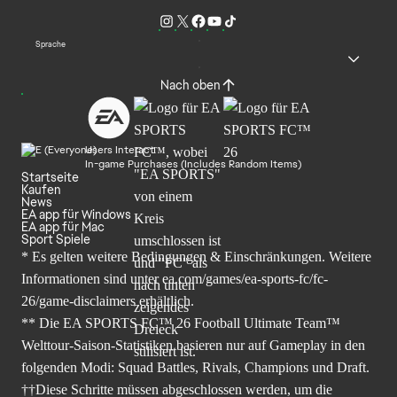
Sprache
Nach oben
Users Interact
In-game Purchases (Includes Random Items)
Startseite
Kaufen
News
EA app für Windows
EA app für Mac
Sport Spiele
* Es gelten weitere Bedingungen & Einschränkungen. Weitere
Informationen sind unter
ea.com/games/ea-sports-fc/fc-
26/game-disclaimers
erhältlich.
** Die EA SPORTS FC™ 26 Football Ultimate Team™
Welttour-Saison-Statistiken basieren nur auf Gameplay in den
folgenden Modi: Squad Battles, Rivals, Champions und Draft.
††Diese Schritte müssen abgeschlossen werden, um die