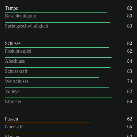
Tempo
82
Beschleunigung
80
Sprintgeschwindigkeit
83
Schüsse
82
Positionsspiel
82
Abschluss
84
Schusskraft
83
Weitschüsse
74
Volleys
82
Elfmeter
84
Passen
62
Übersicht
66
Flanken
60