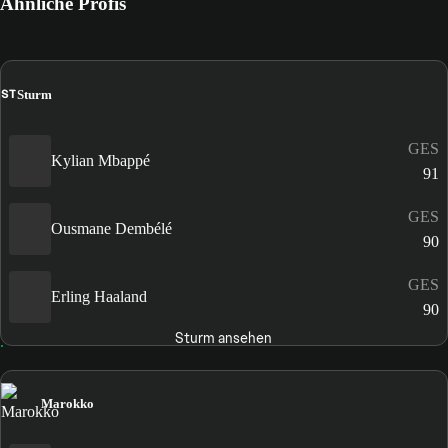
Ähnliche Profis
ST
Sturm
GES
Kylian Mbappé
91
GES
Ousmane Dembélé
90
GES
Erling Haaland
90
Sturm ansehen
Marokko