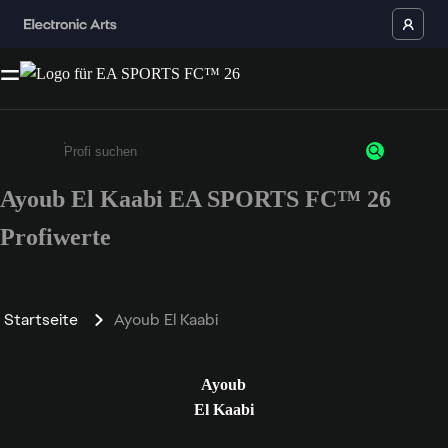
Ayoub El Kaabi EA SPORTS FC™ 26
Gib mindestens 3 Zeichen oder Ziffern ein
Profiwerte
Startseite
Ayoub El Kaabi
Ayoub
El Kaabi