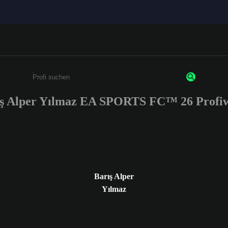
ş Alper Yılmaz EA SPORTS FC™ 26 Profi
Gib mindestens 3 Zeichen oder Ziffern ein
Barış Alper
Yılmaz