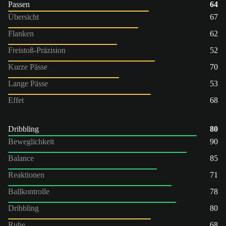
Passen
64
Übersicht
67
Flanken
62
Freistoß-Präzision
52
Kurze Pässe
70
Lange Pässe
53
Effet
68
Dribbling
80
Beweglichkeit
90
Balance
85
Reaktionen
71
Ballkontrolle
78
Dribbling
80
Ruhe
68