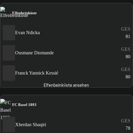
Elfenbeinküste
GES
Evan Ndicka
81
GES
Ousmane Diomande
80
GES
Franck Yannick Kessié
80
Elfenbeinküste ansehen
FC Basel 1893
GES
Xherdan Shaqiri
78