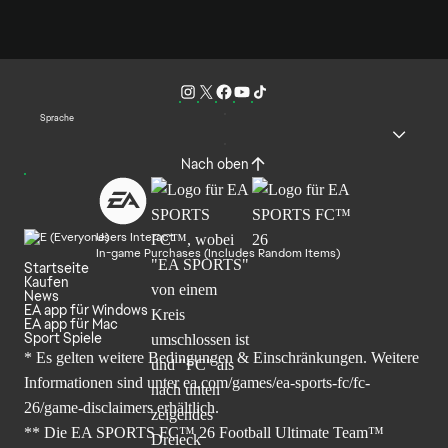
Sprache
Nach oben
Users Interact
In-game Purchases (Includes Random Items)
Startseite
Kaufen
News
EA app für Windows
EA app für Mac
Sport Spiele
* Es gelten weitere Bedingungen & Einschränkungen. Weitere
Informationen sind unter
ea.com/games/ea-sports-fc/fc-
26/game-disclaimers
erhältlich.
** Die EA SPORTS FC™ 26 Football Ultimate Team™