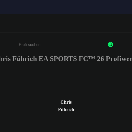
hris Führich EA SPORTS FC™ 26 Profiwer
Gib mindestens 3 Zeichen oder Ziffern ein
Chris
Führich