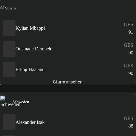
ST
Sturm
GES
Kylian Mbappé
91
GES
Ousmane Dembélé
90
GES
Erling Haaland
90
Sturm ansehen
Schweden
GES
Alexander Isak
88