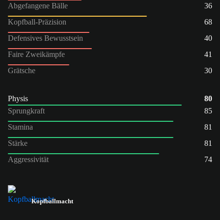
Abgefangene Bälle
36
Kopfball-Präzision
68
Defensives Bewusstsein
40
Faire Zweikämpfe
41
Grätsche
30
Physis
80
Sprungkraft
85
Stamina
81
Stärke
81
Aggressivität
74
Kopfballmacht