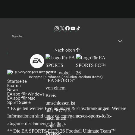
Sprache
Nach oben
Users Interact
In-game Purchases (Includes Random Items)
Startseite
Kaufen
News
EA app für Windows
EA app für Mac
Sport Spiele
* Es gelten weitere Bedingungen & Einschränkungen. Weitere
Informationen sind unter
ea.com/games/ea-sports-fc/fc-
26/game-disclaimers
erhältlich.
** Die EA SPORTS FC™ 26 Football Ultimate Team™