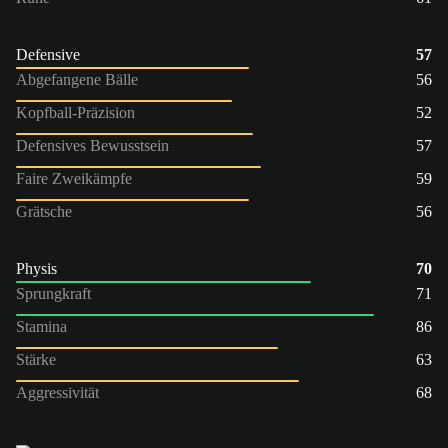
Defensive
57
Abgefangene Bälle
56
Kopfball-Präzision
52
Defensives Bewusstsein
57
Faire Zweikämpfe
59
Grätsche
56
Physis
70
Sprungkraft
71
Stamina
86
Stärke
63
Aggressivität
68