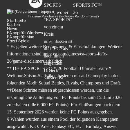
Users Interact
In-game Purchases (Includes Random Items)
Startseite
Kaufen
News
EA app für Windows
EA app für Mac
Sport Spiele
* Es gelten weitere Bedingungen & Einschränkungen. Weitere
Informationen sind unter
ea.com/games/ea-sports-fc/fc-
26/game-disclaimers
erhältlich.
** Die EA SPORTS FC™ 26 Football Ultimate Team™
Welttour-Saison-Statistiken basieren nur auf Gameplay in den
folgenden Modi: Squad Battles, Rivals, Champions und Draft.
††Diese Schritte müssen abgeschlossen werden, um die
ursprüngliche Aufteilung von FC Points bis zum 15. Juni 2026
zu erhalten (alle 6.000 FC Points). Für Einlösungen nach dem
15. September 2026 werden keine FC Points ausgegeben.
§ Wahlen wurden aus einem Pool der folgenden Kampagnen
ausgewählt: K.O.-Adel, Fantasy FC, FUT Birthday, Answer