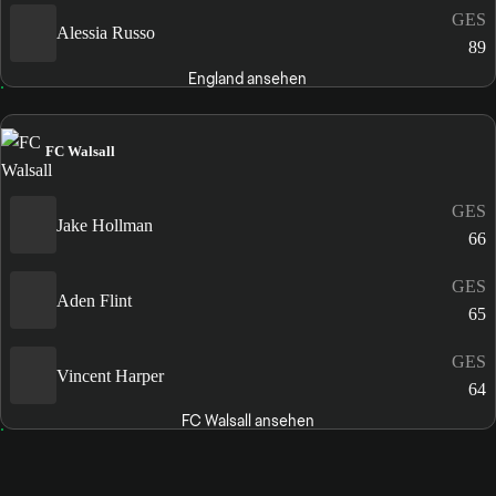
GES
Alessia Russo
89
England ansehen
FC Walsall
GES
Jake Hollman
66
GES
Aden Flint
65
GES
Vincent Harper
64
FC Walsall ansehen