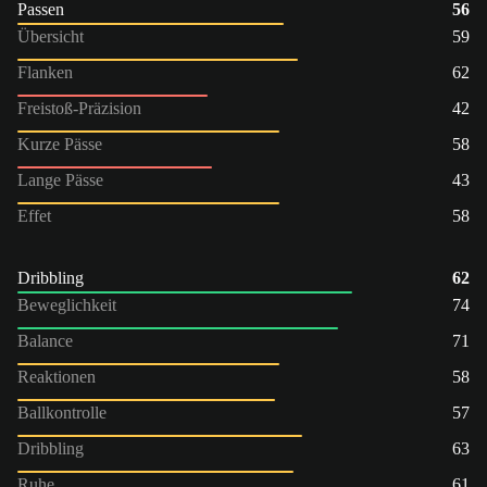
Passen
56
Übersicht
59
Flanken
62
Freistoß-Präzision
42
Kurze Pässe
58
Lange Pässe
43
Effet
58
Dribbling
62
Beweglichkeit
74
Balance
71
Reaktionen
58
Ballkontrolle
57
Dribbling
63
Ruhe
61