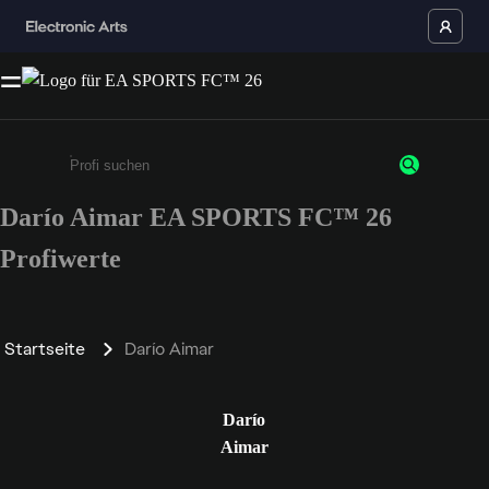
Darío Aimar EA SPORTS FC™ 26
Gib mindestens 3 Zeichen oder Ziffern ein
Profiwerte
Startseite
Darío Aimar
Darío
Aimar