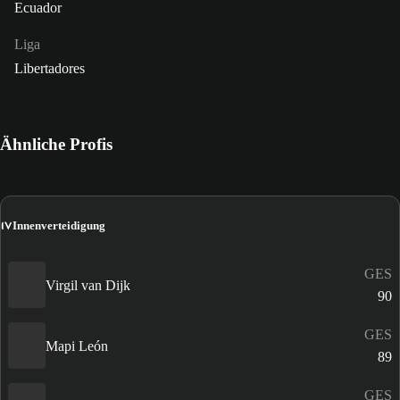
Ecuador
Liga
Libertadores
Ähnliche Profis
IV
Innenverteidigung
GES
Virgil van Dijk
90
GES
Mapi León
89
GES