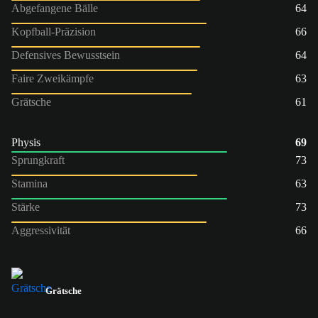
Abgefangene Bälle
64
Kopfball-Präzision
66
Defensives Bewusstsein
64
Faire Zweikämpfe
63
Grätsche
61
Physis
69
Sprungkraft
73
Stamina
63
Stärke
73
Aggressivität
66
Grätsche