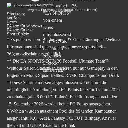
Users Interact
In-game Purchases (Includes Random Items)
Startseite
Kaufen
News
EA app für Windows
EA app für Mac
Sport Spiele
* Es gelten weitere Bedingungen & Einschränkungen. Weitere
Informationen sind unter
ea.com/games/ea-sports-fc/fc-
26/game-disclaimers
erhältlich.
** Die EA SPORTS FC™ 26 Football Ultimate Team™
Welttour-Saison-Statistiken basieren nur auf Gameplay in den
folgenden Modi: Squad Battles, Rivals, Champions und Draft.
††Diese Schritte müssen abgeschlossen werden, um die
ursprüngliche Aufteilung von FC Points bis zum 15. Juni 2026
zu erhalten (alle 6.000 FC Points). Für Einlösungen nach dem
15. September 2026 werden keine FC Points ausgegeben.
§ Wahlen wurden aus einem Pool der folgenden Kampagnen
ausgewählt: K.O.-Adel, Fantasy FC, FUT Birthday, Answer
the Call und UEFA Road to the Final.