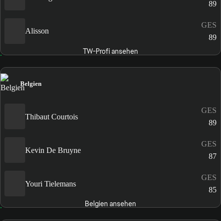
89
GES
Alisson
89
TW-Profi ansehen
Belgien
GES
Thibaut Courtois
89
GES
Kevin De Bruyne
87
GES
Youri Tielemans
85
Belgien ansehen