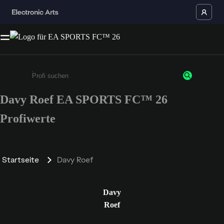
Davy Roef EA SPORTS FC™ 26
Gib mindestens 3 Zeichen oder Ziffern ein
Profiwerte
Startseite
Davy Roef
Davy
Roef