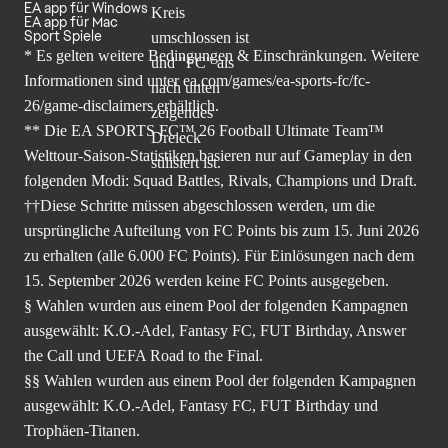
EA app für Windows
EA app für Mac
Sport Spiele
* Es gelten weitere Bedingungen & Einschränkungen. Weitere
Informationen sind unter
ea.com/games/ea-sports-fc/fc-
26/game-disclaimers
erhältlich.
** Die EA SPORTS FC™ 26 Football Ultimate Team™
Welttour-Saison-Statistiken basieren nur auf Gameplay in den
folgenden Modi: Squad Battles, Rivals, Champions und Draft.
††Diese Schritte müssen abgeschlossen werden, um die
ursprüngliche Aufteilung von FC Points bis zum 15. Juni 2026
zu erhalten (alle 6.000 FC Points). Für Einlösungen nach dem
15. September 2026 werden keine FC Points ausgegeben.
§ Wahlen wurden aus einem Pool der folgenden Kampagnen
ausgewählt: K.O.-Adel, Fantasy FC, FUT Birthday, Answer
the Call und UEFA Road to the Final.
§§ Wahlen wurden aus einem Pool der folgenden Kampagnen
ausgewählt: K.O.-Adel, Fantasy FC, FUT Birthday und
Trophäen-Titanen.