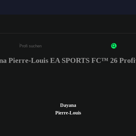
na Pierre-Louis EA SPORTS FC™ 26 Profi
Gib mindestens 3 Zeichen oder Ziffern ein
Dayana
Pierre-Louis